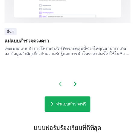
อื่น ๆ
Final Feedback
แม่แบบสำรวจดวงดาว
เทมเพลตแบบสำรวจโหราศาสตร์ที่ครอบคลุมนี้ช่วยให้คุณสามารถเปิด
Share your overall experience and any additional
เผยข้อมูลสำคัญเกี่ยวกับความรับรู้และการนำโหราศาสตร์ไปใช้ในชีว ...
comments you have for us.
Please, share any additional comments or
suggestions you have to improve our
product/services.
Previous slide
Next slide
ทำแบบสำรวจฟรี
แบบฟอร์มร้องเรียนที่ดีที่สุด