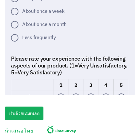
About once a week
About once a month
Less frequently
Please rate your experience with the following
aspects of our product. (1=Very Unsatisfactory,
5=Very Satisfactory)
1
2
3
4
5
Ease of use
Quality
เริ่มด้วยเทมเพลต
Performance
นำเสนอโดย
Value for money