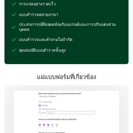
การแปลอย่างรวดเร็ว
แบบสำรวจหลายภาษา
ประสบการณ์ที่สอดคล้องกับแบรนด์และการปรับแต่งส่วน
บุคคล
แบบสำรวจและคำถามไม่จำกัด
Customer Support Experience
คุณสมบัติแบบสำรวจขั้นสูง
Given the importance of efficient and helpful
customer support, we would appreciate your
thoughts on your interactions (if any) with our support
team.
แม่แบบฟอร์มที่เกี่ยวข้อง
On a scale of 1-5, how would you rate our
customer service, with 1 being 'Very
Unsatisfactory' and 5 being 'Very Satisfactory'?
1
2
3
4
5
Can you provide a detailed description of a
recent experience with our customer service?