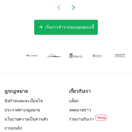
มากขึ้น โดยมุ่ง
ของผู้สมัคร ซึ่ง
ความชอบและ
เน้นที่ปัญหาของ
Previous slide
Next slide
ช่วยในการ
ความต้องการ
ผู้มีส่วนได้ส่วน
กำหนดด้านที่
ของแขกของคุณ
เสียด้วยการ
ต้องปรับปรุง.
เปิดเผยว่าคุณจะ
บันทึกข้อมูลที่
สามารถปรับปรุง
เริ่มการสำรวจของคุณตอนนี้
สำคัญ
ความพึงพอใจ
และ
ประสบการณ์
การบริการที่พัก
ของคุณได้
อย่างไร
ถูกกฎหมาย
เกี่ยวกับเรา
ข้อกำหนดและเงื่อนไข
บล็อก
ประกาศทางกฎหมาย
จดหมายข่าว
นโยบายความเป็นส่วนตัว
ร่วมงานกับเรา
การยกเลิก