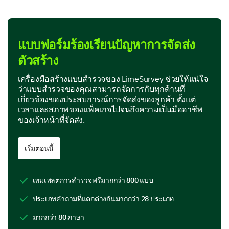
Product Features
แบบฟอร์มร้องเรียนปัญหาการจัดส่ง
In this section, we are interested in your perspective
ตัวสร้าง
on specific features of our product.
Which features of our product do you find most
เครื่องมือสร้างแบบสำรวจของ LimeSurvey ช่วยให้แน่ใจ
useful? (Select all that apply)
ว่าแบบสำรวจของคุณสามารถจัดการกับทุกด้านที่
เกี่ยวข้องของประสบการณ์การจัดส่งของลูกค้า ตั้งแต่
เวลาและสภาพของแพ็คเกจไปจนถึงความเป็นมืออาชีพ
Feature A
ของเจ้าหน้าที่จัดส่ง.
Feature B
เริ่มตอนนี้
Feature C
Feature D
เทมเพลตการสำรวจฟรีมากกว่า 800 แบบ
ประเภทคำถามที่แตกต่างกันมากกว่า 28 ประเภท
If you could add or change one feature on our
มากกว่า 80 ภาษา
product, what would it be and why?