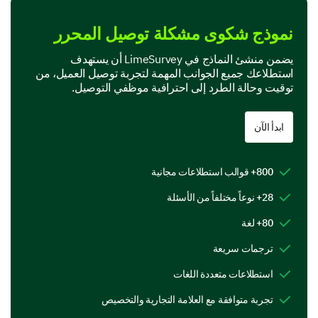
Product Features
نموذج شكوى مشكلة توصيل المحرر
In this section, we are interested in your perspective
on specific features of our product.
يضمن منشئ النماذج في LimeSurvey أن يستهدف
استطلاعك جميع الجوانب المهمة لتجربة توصيل العميل، من
Which features of our product do you find most
توقيت وحالة الطرد إلى احترافية موظفي التوصيل.
useful? (Select all that apply)
Feature A
ابدأ الآن
Feature B
800+ قوالب استطلاعات مجانية
Feature C
28+ نوعاً مختلفاً من الأسئلة
Feature D
80+ لغة
ترجمات سريعة
If you could add or change one feature on our
استطلاعات متعددة اللغات
product, what would it be and why?
تجربة متوافقة مع العلامة التجارية والتخصيص