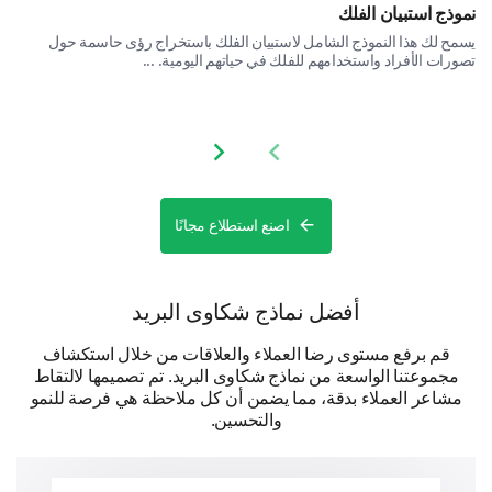
نموذج استبيان الفلك
يسمح لك هذا النموذج الشامل لاستبيان الفلك باستخراج رؤى حاسمة حول
تصورات الأفراد واستخدامهم للفلك في حياتهم اليومية. ...
Final Feedback
Share your overall experience and any additional
Next slide
Previous slide
comments you have for us.
Please, share any additional comments or
اصنع استطلاع مجانًا
suggestions you have to improve our
product/services.
أفضل نماذج شكاوى البريد
قم برفع مستوى رضا العملاء والعلاقات من خلال استكشاف
مجموعتنا الواسعة من نماذج شكاوى البريد. تم تصميمها لالتقاط
مشاعر العملاء بدقة، مما يضمن أن كل ملاحظة هي فرصة للنمو
والتحسين.