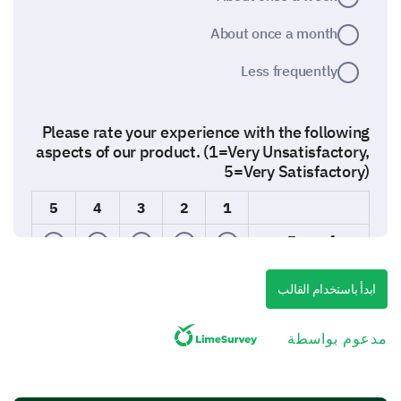
About once a month
Less frequently
Please rate your experience with the following
aspects of our product. (1=Very Unsatisfactory,
5=Very Satisfactory)
5
4
3
2
1
Ease of use
Quality
ابدأ باستخدام القالب
Performance
مدعوم بواسطة
Value for money