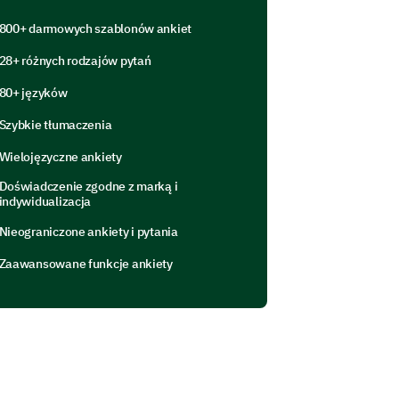
800+ darmowych szablonów ankiet
28+ różnych rodzajów pytań
80+ języków
Szybkie tłumaczenia
Wielojęzyczne ankiety
Doświadczenie zgodne z marką i
ial media advertisements?
indywidualizacja
Nieograniczone ankiety i pytania
Zaawansowane funkcje ankiety
chase?