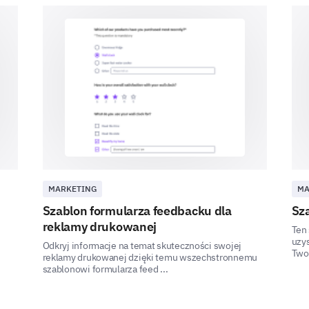
Discounts or offers
Testimonials/Reviews shared
Sense of urgency created
Liked the visual presentation
Ad Preferences and Improvements
MARKETING
MA
Szablon formularza feedbacku dla
Sz
In your own words, what would make our so
reklamy drukowanej
appealing to you?
Ten
uzys
Odkryj informacje na temat skuteczności swojej
Twoi
reklamy drukowanej dzięki temu wszechstronnemu
szablonowi formularza feed ...