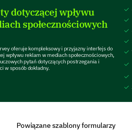
Yes
ty dotyczącej wpływu
No
iach społecznościowych
Conversion and Purchase Decisions
vey oferuje kompleksowy i przyjazny interfejs do
ącej wpływu reklam w mediach społecznościowych,
uczowych pytań dotyczących postrzegania i
Have you made a purchase based on our soc
ci w sposób dokładny.
Yes
No
Which factors persuaded you to make a pur
Powiązane szablony formularzy
Product features highlighted