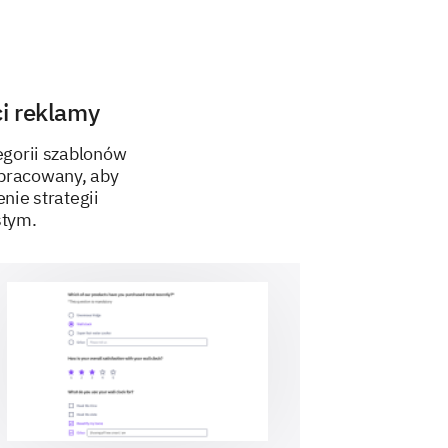
g in our social media ads?
i reklamy
Uncertain
No
egorii szablonów
opracowany, aby
nie strategii
stym.