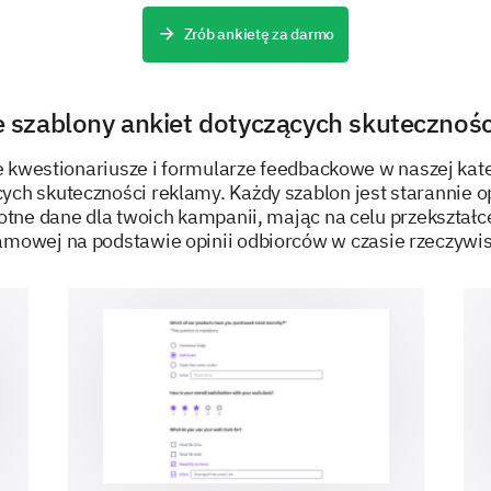
Zrób ankietę za darmo
Would you prefer to see more of the followin
e szablony ankiet dotyczących skutecznośc
Yes
Tutorial videos
e kwestionariusze i formularze feedbackowe w naszej kat
cych skuteczności reklamy. Każdy szablon jest starannie 
Customer testimonials
otne dane dla twoich kampanii, mając na celu przekształce
amowej na podstawie opinii odbiorców w czasie rzeczywi
Product benefits
Behind-the-scenes
Brand story
ZASILANE PRZEZ