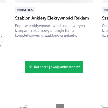
MARKETING
MA
Szablon Ankiety Efektywności Reklam
Sza
Popraw efektywność swoich najnowszych
Oce
kampanii reklamowych dzięki temu
kli
kompleksowemu szablonowi ankiety.
dzi
ki
zap
mu
h
Rozpocznij swoją ankietę teraz