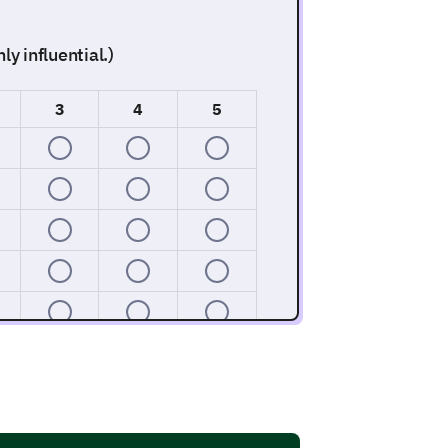
ly influential.)
3
4
5
ds to learn more about our