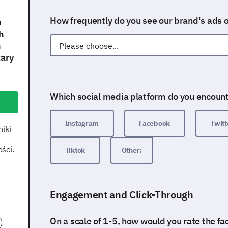
How frequently do you see our brand's ads 
u
h
h
zary
Which social media platform do you encount
Instagram
Facebook
Twitt
iki
ści.
Tiktok
Other:
Engagement and Click-Through
On a scale of 1-5, how would you rate the f