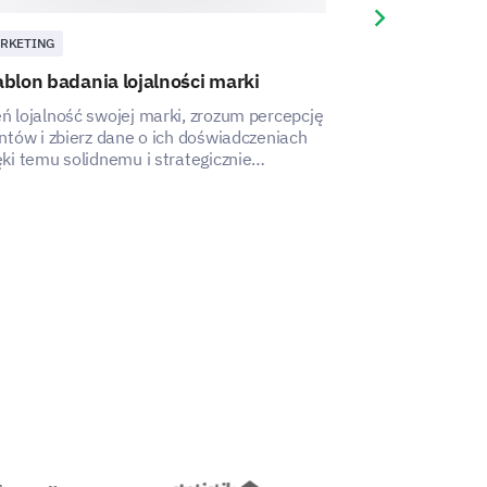
Next slide
RKETING
MARKETING
blon badania lojalności marki
Szablon Ocen
ń lojalność swojej marki, zrozum percepcję
Ten szablon oce
entów i zbierz dane o ich doświadczeniach
analizę i pomia
ęki temu solidnemu i strategicznie
Twojej publiczn
rojektowanemu szablonowi.