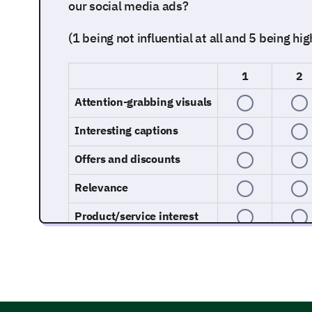
our social media ads?
(1 being not influential at all and 5 being high
1
2
Attention-grabbing visuals
Interesting captions
Offers and discounts
Relevance
Product/service interest
Have you ever clicked on our social media a
product/service?