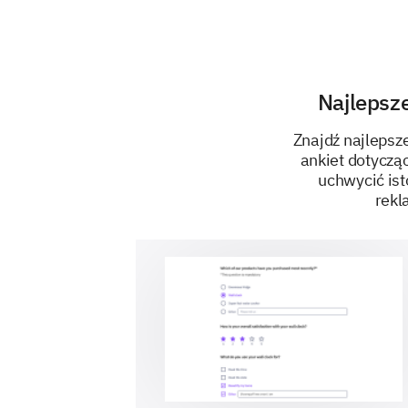
Najlepsz
Znajdź najlepsz
ankiet dotyczą
uchwycić ist
rekl