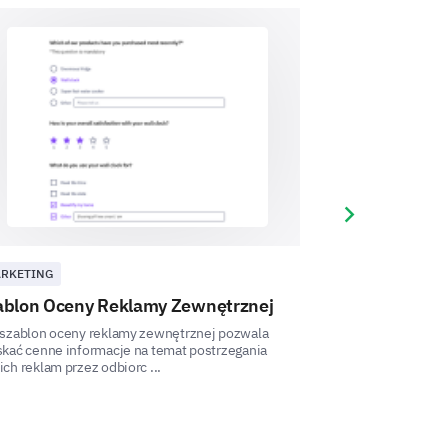
Next slide
RKETING
MARKETING
ablon Oceny Reklamy Zewnętrznej
Szablon ankie
cial media advertisements more
skuteczności
 szablon oceny reklamy zewnętrznej pozwala
kać cenne informacje na temat postrzegania
Ten szablon pomoż
ch reklam przez odbiorc ...
strategii reklamow