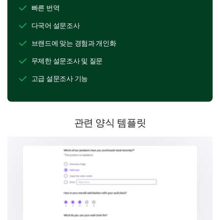
빠른 번역
Conversion and Purchase Decisions
다국어 설문조사
Have you made a purchase based on our social
브랜드에 맞는 경험과 개인화
media advertisements?
무제한 설문조사 및 질문
Yes
고급 설문조사 기능
No
관련 양식 템플릿
Which factors persuaded you to make a
purchase?
Product features highlighted
Discounts or offers
Testimonials/Reviews shared