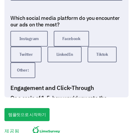
Which social media platform do you encounter
our ads on the most?
Instagram
Facebook
Twitter
LinkedIn
Tiktok
Other:
Engagement and Click-Through
On a scale of 1-5, how would you rate the
factors that make you engage with our social
media ads?
템플릿으로 시작하기
(1 being not influential at all and 5 being highly
influential.)
제공됨