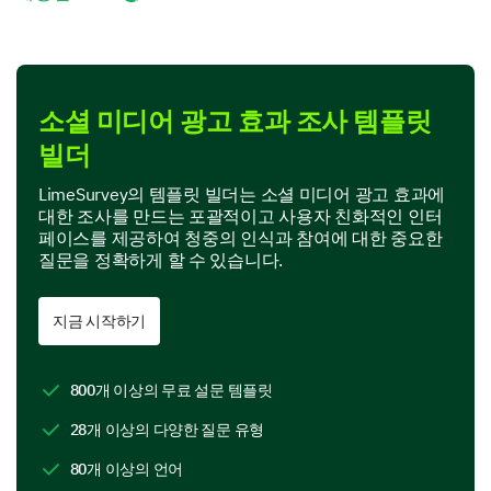
1
2
3
4
5
Attention-grabbing visuals
소셜 미디어 광고 효과 조사 템플릿
Interesting captions
빌더
Offers and discounts
LimeSurvey의 템플릿 빌더는 소셜 미디어 광고 효과에
대한 조사를 만드는 포괄적이고 사용자 친화적인 인터
Relevance
페이스를 제공하여 청중의 인식과 참여에 대한 중요한
질문을 정확하게 할 수 있습니다.
Product/service interest
지금 시작하기
Have you ever clicked on our social media ads
to learn more about our product/service?
800개 이상의 무료 설문 템플릿
Yes
28개 이상의 다양한 질문 유형
No
80개 이상의 언어