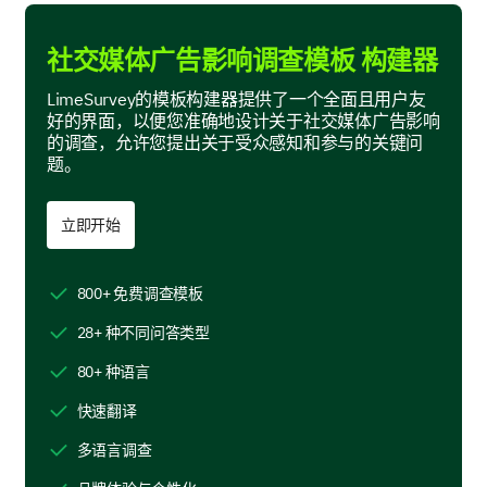
Attention-grabbing visuals
社交媒体广告影响调查模板 构建器
Interesting captions
LimeSurvey的模板构建器提供了一个全面且用户友
好的界面，以便您准确地设计关于社交媒体广告影响
Offers and discounts
的调查，允许您提出关于受众感知和参与的关键问
题。
Relevance
Product/service interest
立即开始
Have you ever clicked on our social media ads
800+ 免费调查模板
to learn more about our product/service?
28+ 种不同问答类型
Yes
80+ 种语言
No
快速翻译
多语言调查
Conversion and Purchase Decisions