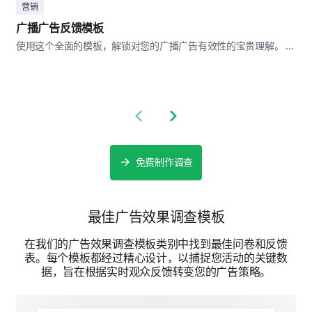
营销
广播广告反馈模板
Ad Preferences and Improvements
使用这个全面的模板，解锁对您的广播广告有效性的宝贵理解。 ...
In your own words, what would make our
social media advertisements more appealing
to you?
Previous slide
Next slide
免费制作调查
Would you prefer to see more of the following
in our social media ads?
最佳广告效果调查模板
在我们的广告效果调查模板类别中找到最佳问卷和反馈
Yes
Uncertain
No
表。每个模板都经过精心设计，以捕捉您活动的关键数
Tutorial videos
据，旨在根据实时观众反馈转变您的广告策略。
Customer testimonials