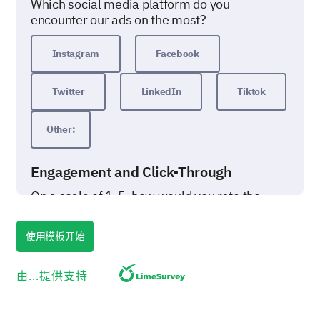
Which social media platform do you
encounter our ads on the most?
Instagram
Facebook
Twitter
LinkedIn
Tiktok
Other:
Engagement and Click-Through
On a scale of 1-5, how would you rate the
factors that make you engage with our social
media ads?
使用模板开始
(1 being not influential at all and 5 being
highly influential.)
由...提供支持
1
2
3
4
5