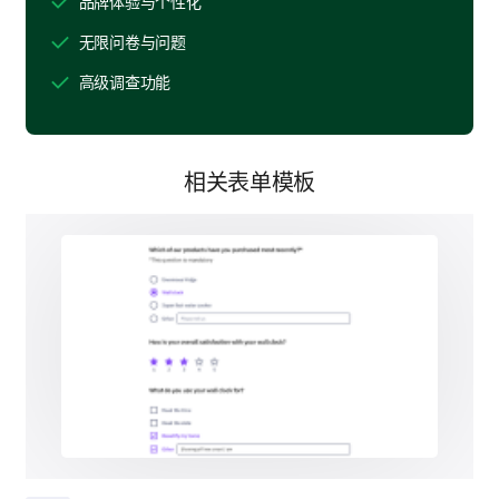
品牌体验与个性化
Have you made a purchase based on our
无限问卷与问题
social media advertisements?
高级调查功能
Yes
No
相关表单模板
Which factors persuaded you to make a
purchase?
Product features highlighted
Discounts or offers
Testimonials/Reviews shared
Sense of urgency created
Liked the visual presentation