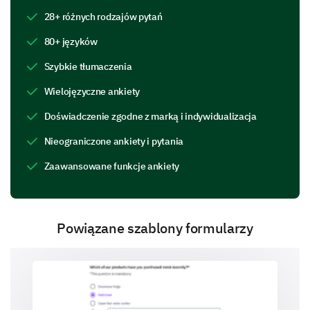
First choice
28+ różnych rodzajów pytań
80+ języków
Choice of rank 2
Szybkie tłumaczenia
Wielojęzyczne ankiety
Doświadczenie zgodne z marką i indywidualizacja
Choice of rank 3
Nieograniczone ankiety i pytania
Zaawansowane funkcje ankiety
Choice of rank 4
Powiązane szablony formularzy
Choice of rank 5