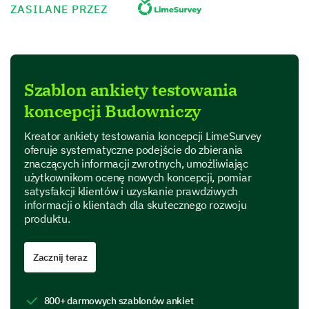
In one sentence, please describe your initial
ZASILANE PRZEZ
impression of the new concept.
Szablon ankiety testowania
Do you believe the new concept appropriately
addresses the current issues with the product?
koncepcji Budowniczy
Yes
Uncertain
No
Kreator ankiety testowania koncepcji LimeSurvey
oferuje systematyczne podejście do zbierania
znaczących informacji zwrotnych, umożliwiając
użytkownikom ocenę nowych koncepcji, pomiar
satysfakcji klientów i uzyskanie prawdziwych
informacji o klientach dla skutecznego rozwoju
Feature Prioritization
produktu.
This section focuses on the potential features of the
new concept.
Zacznij teraz
Put these features (from the most to least
useful) for the new concept.
800+ darmowych szablonów ankiet