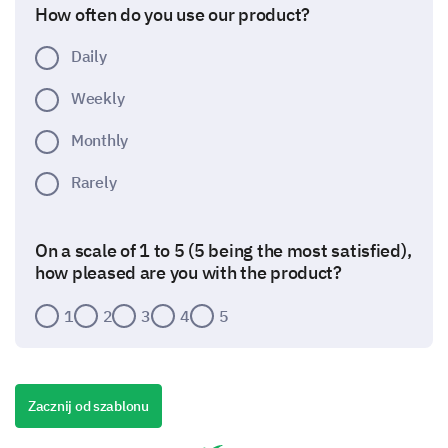
How often do you use our product?
Daily
Weekly
Monthly
Rarely
On a scale of 1 to 5 (5 being the most satisfied),
how pleased are you with the product?
1
2
3
4
5
Concept Evaluation
We are interested in your take on a new concept we
Zacznij od szablonu
are currently developing.