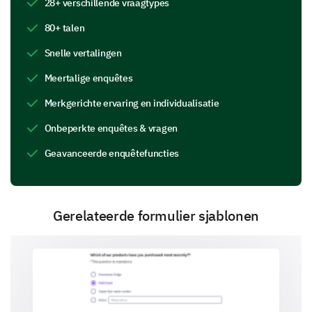
28+ verschillende vraagtypes
Eerste keuze
80+ talen
Snelle vertalingen
Meertalige enquêtes
Keuze van rang 2
Merkgerichte ervaring en individualisatie
Onbeperkte enquêtes & vragen
Keuze van rang 3
Geavanceerde enquêtefuncties
Keuze van rang 4
Gerelateerde formulier sjablonen
Keuze van rang 5