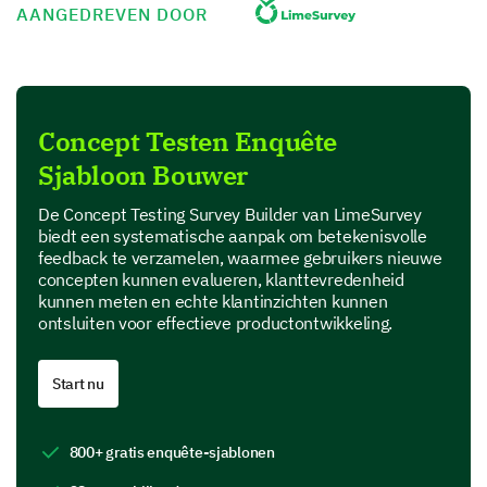
Beschrijf in één zin uw eerste indruk van het
AANGEDREVEN DOOR
nieuwe concept.
Concept Testen Enquête
Gelooft u dat het nieuwe concept de huidige
problemen met het product adequaat
Sjabloon Bouwer
aanpakt?
De Concept Testing Survey Builder van LimeSurvey
Ja
Weet niet
Nee
biedt een systematische aanpak om betekenisvolle
feedback te verzamelen, waarmee gebruikers nieuwe
concepten kunnen evalueren, klanttevredenheid
kunnen meten en echte klantinzichten kunnen
ontsluiten voor effectieve productontwikkeling.
Prioritering van Kenmerken
Start nu
Dit gedeelte richt zich op de potentiële kenmerken
van het nieuwe concept.
800+ gratis enquête-sjablonen
Plaats deze kenmerken (van het meest tot het
minste nuttig) voor het nieuwe concept.