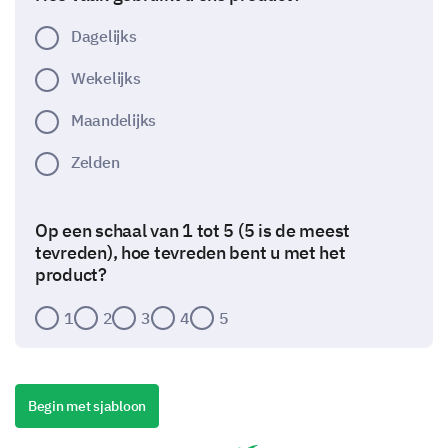
Dagelijks
Wekelijks
Maandelijks
Zelden
Op een schaal van 1 tot 5 (5 is de meest
tevreden), hoe tevreden bent u met het
product?
1
2
3
4
5
Concept Evaluatie
We zijn geïnteresseerd in uw blik op een nieuw
Begin met sjabloon
concept dat we momenteel ontwikkelen.