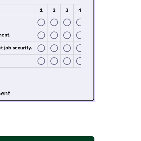
1
2
3
4
5
ment.
 job security.
ment
arious factors influencing your
 regarding your job security?