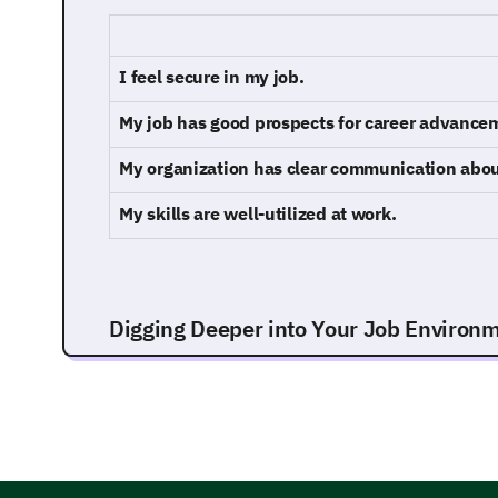
I feel secure in my job.
My job has good prospects for career advance
My organization has clear communication about
My skills are well-utilized at work.
Digging Deeper into Your Job Environ
This portion aims to gain deeper insight into the v
perception of job security.
Can you discuss any concerns you might have