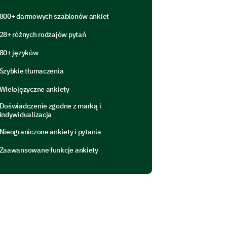
800+ darmowych szablonów ankiet
28+ różnych rodzajów pytań
80+ języków
eling of job insecurity?
Szybkie tłumaczenia
Wielojęzyczne ankiety
Doświadczenie zgodne z marką i
indywidualizacja
Nieograniczone ankiety i pytania
Zaawansowane funkcje ankiety