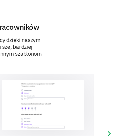
 in the next 2 years.
ation.
pracowników
cy dzięki naszym
rsze, bardziej
ronnym szablonom
Next slide