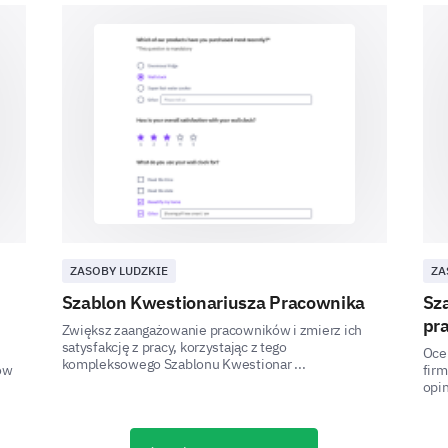
This final section aims to capture your expectati
our organization.
Over the next year, based on your current p
following aspects of your job to increase, s
Increase
Job satisfaction levels
Job security
Career growth opportunities.
ZASOBY LUDZKIE
ZA
Szablon Kwestionariusza Pracownika
Sz
pr
Zwiększ zaangażowanie pracowników i zmierz ich
satysfakcję z pracy, korzystając z tego
Please indicate yes, no or uncertain to the 
Oce
kompleksowego Szablonu Kwestionar ...
ów
fir
opini
I would recommend this organization as a grea