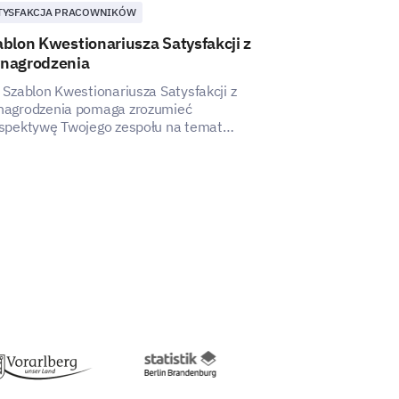
TYSFAKCJA PRACOWNIKÓW
SATYSFAKCJA PR
blon Kwestionariusza Satysfakcji z
Szablon Ankie
nagrodzenia
Pracowników
 Szablon Kwestionariusza Satysfakcji z
Zrozum zakres a
agrodzenia pomaga zrozumieć
temu intuicyjne
spektywę Twojego zespołu na temat
ietów wynagrodzeń, co pomaga odkryć
oski dla bardziej satysfakcjonującej i
wnoważonej struktury wynagrodzeń.