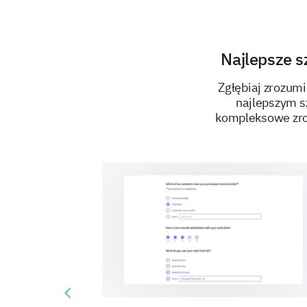
Najlepsze 
Zgłębiaj zrozum
najlepszym sz
kompleksowe zro
Previous slide