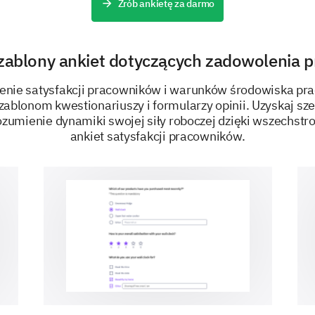
Zrób ankietę za darmo
I foresee myself working with this organization
I believe my job role is essential to the organiz
szablony ankiet dotyczących zadowolenia 
ienie satysfakcji pracowników i warunków środowiska pra
ablonom kwestionariuszy i formularzy opinii. Uzyskaj sze
ZASILANE PRZEZ
zumienie dynamiki swojej siły roboczej dzięki wszechst
ankiet satysfakcji pracowników.