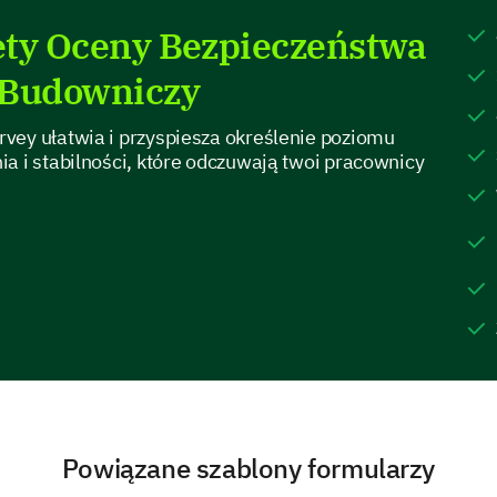
ety Oceny Bezpieczeństwa
 Budowniczy
vey ułatwia i przyspiesza określenie poziomu
Which factor(s), if any, contribute to your fe
a i stabilności, które odczuwają twoi pracownicy
Unclear job expectations
Ineffective leadership
Recent organizational changes
Inadequate job benefits
Your Future Expectations and Outlook
Powiązane szablony formularzy