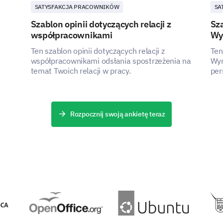
SATYSFAKCJA PRACOWNIKÓW
SA
Szablon opinii dotyczących relacji z
Sza
współpracownikami
Wy
Ten szablon opinii dotyczących relacji z
Ten
współpracownikami odsłania spostrzeżenia na
Wyn
temat Twoich relacji w pracy.
per
pak
wni
zró
Rozpocznij swoją ankietę teraz