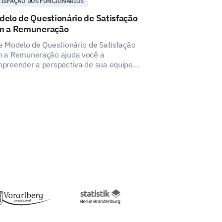
TISFAÇÃO DOS FUNCIONÁRIOS
SATISFAÇÃO DOS 
elo de Questionário de Satisfação
Modelo de Pes
m a Remuneração
Autonomia d
e Modelo de Questionário de Satisfação
Entenda a exte
 a Remuneração ajuda você a
empregados com
preender a perspectiva de sua equipe
pesquisa.
re os pacotes de pagamento, auxiliando na
enção de insights para uma estrutura de
pensação mais satisfatória e equilibrada.