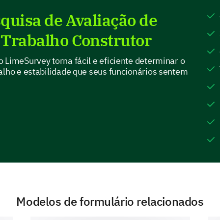
quisa de Avaliação de
 Trabalho Construtor
 LimeSurvey torna fácil e eficiente determinar o
Which factor(s), if any, contribute to your fe
alho e estabilidade que seus funcionários sentem
Unclear job expectations
Ineffective leadership
Recent organizational changes
Inadequate job benefits
Modelos de formulário relacionados
Your Future Expectations and Outlook