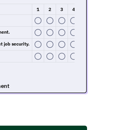
1
2
3
4
5
ment.
 job security.
ment
arious factors influencing your
 regarding your job security?