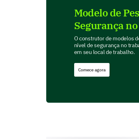
Modelo de Pes
Segurança no
O construtor de modelos do
nível de segurança no trab
em seu local de trabalho.
Comece agora