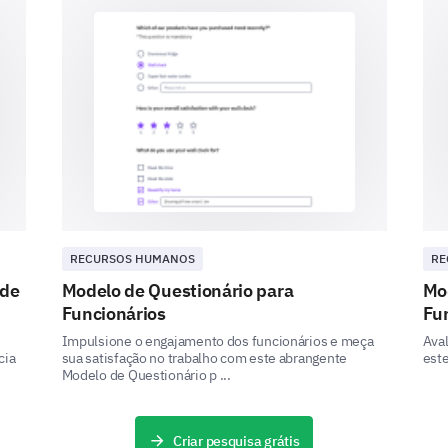
This final section aims to capture your expectati
our organization.
Over the next year, based on your current p
following aspects of your job to increase, s
Increase
Job satisfaction levels
Job security
Career growth opportunities.
RECURSOS HUMANOS
RE
 de
Modelo de Questionário para
Mo
Funcionários
Fu
Impulsione o engajamento dos funcionários e meça
Aval
Please indicate yes, no or uncertain to the 
cia
sua satisfação no trabalho com este abrangente
este
Modelo de Questionário p ...
I would recommend this organization as a grea
Criar pesquisa grátis