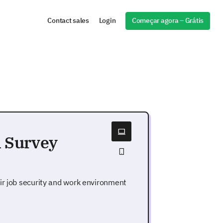
Começar agora – Grátis
Contact sales
Login
n Survey
ir job security and work environment