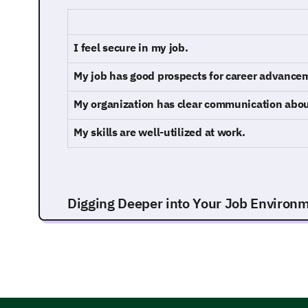
I feel secure in my job.
My job has good prospects for career advance
My organization has clear communication about
My skills are well-utilized at work.
Digging Deeper into Your Job Environ
This portion aims to gain deeper insight into the v
perception of job security.
Can you discuss any concerns you might have