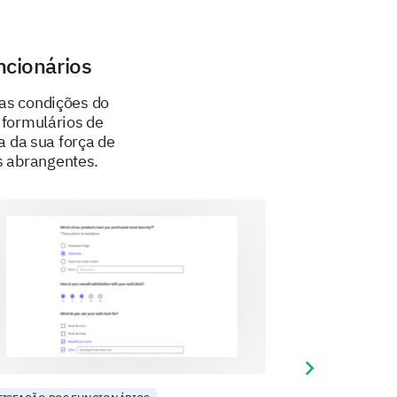
 in the next 2 years.
ncionários
ation.
as condições do
 formulários de
 da sua força de
s abrangentes.
Next slide