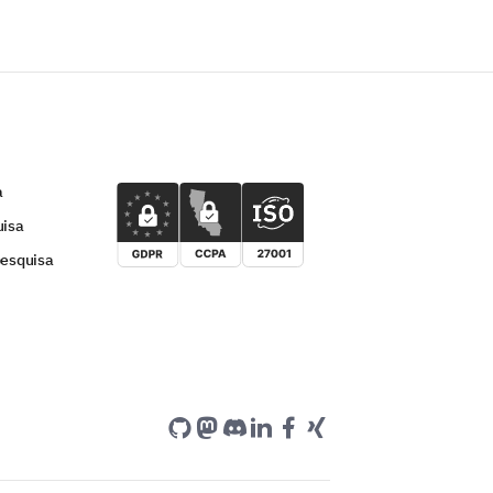
a
uisa
pesquisa