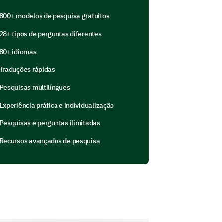
800+ modelos de pesquisa gratuitos
28+ tipos de perguntas diferentes
80+ idiomas
eling of job insecurity?
Traduções rápidas
Pesquisas multilíngues
Experiência prática e individualização
Pesquisas e perguntas ilimitadas
Recursos avançados de pesquisa