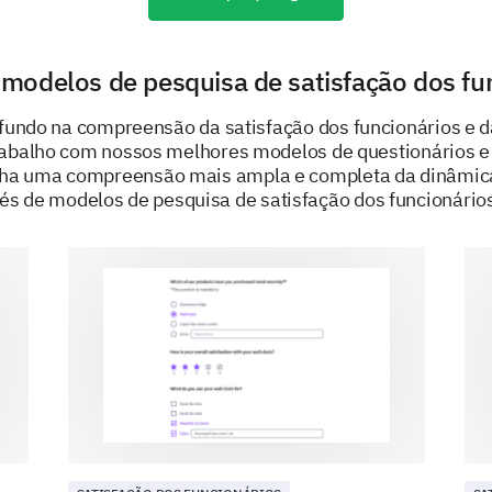
I foresee myself working with this organization
modelos de pesquisa de satisfação dos fu
I believe my job role is essential to the organiz
fundo na compreensão da satisfação dos funcionários e d
abalho com nossos melhores modelos de questionários e
ha uma compreensão mais ampla e completa da dinâmica
DESENVOLVIDO POR
vés de modelos de pesquisa de satisfação dos funcionário