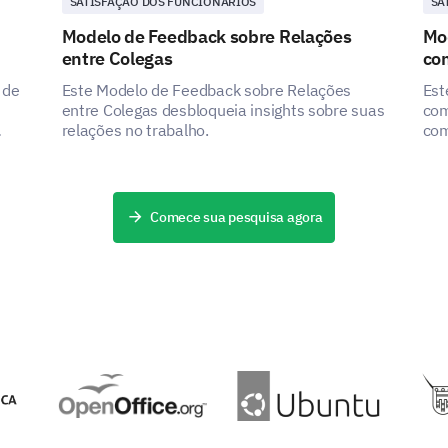
SATISFAÇÃO DOS FUNCIONÁRIOS
SA
Modelo de Feedback sobre Relações
Mod
entre Colegas
co
 de
Este Modelo de Feedback sobre Relações
Est
entre Colegas desbloqueia insights sobre suas
com
relações no trabalho.
com
sob
obt
com
Comece sua pesquisa agora