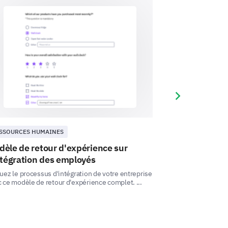
ons for your continued employment in
erception, do you expect the
tay the same, or decrease?
Same
Decrease
Next slide
SSOURCES HUMAINES
RESSOURCES HU
èle de retour d'expérience sur
Modèle de So
ntégration des employés
Ce modèle d'enqu
divers aspects de 
uez le processus d'intégration de votre entreprise
following statements:v
que la satisfaction a
 ce modèle de retour d'expérience complet. ...
Yes
Uncertain
No
t workplace.