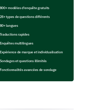
800+ modèles d'enquête gratuits
28+ types de questions différents
80+ langues
eling of job insecurity?
Traductions rapides
Enquêtes multilingues
Expérience de marque et individualisation
Sondages et questions illimités
Fonctionnalités avancées de sondage