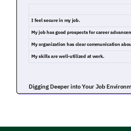
I feel secure in my job.
My job has good prospects for career advance
My organization has clear communication about
My skills are well-utilized at work.
Digging Deeper into Your Job Environ
This portion aims to gain deeper insight into the v
perception of job security.
Can you discuss any concerns you might have