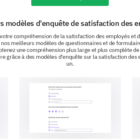
I foresee myself working with this organization
rs modèles d'enquête de satisfaction des 
I believe my job role is essential to the organiz
votre compréhension de la satisfaction des employés et d
c nos meilleurs modèles de questionnaires et de formulair
Obtenez une compréhension plus large et plus complète de
PROPULSÉ PAR
e grâce à des modèles d'enquête sur la satisfaction des
un.