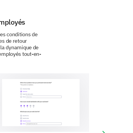
 in the next 2 years.
employés
ation.
es conditions de
es de retour
 la dynamique de
 employés tout-en-