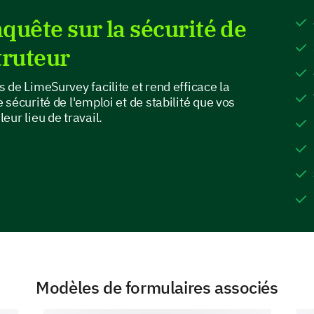
quête sur la sécurité de
truteur
 de LimeSurvey facilite et rend efficace la
Which factor(s), if any, contribute to your fe
sécurité de l'emploi et de stabilité que vos
ur lieu de travail.
Unclear job expectations
Ineffective leadership
Recent organizational changes
Inadequate job benefits
Modèles de formulaires associés
Your Future Expectations and Outlook