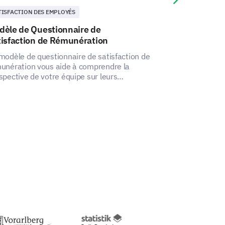
Next slide
TISFACTION DES EMPLOYÉS
SATISFACTION DE
dèle de Questionnaire de
Modèle de son
tisfaction de Rémunération
de l'autonom
modèle de questionnaire de satisfaction de
Comprenez l'ét
unération vous aide à comprendre la
employés grâce
spective de votre équipe sur leurs
intuitif.
kages de rémunération, facilitant ainsi la
ouverte d'insights pour une structure de
pensation plus satisfaisante et équilibrée.