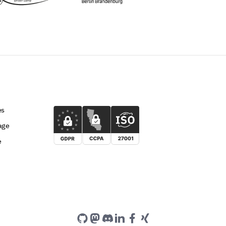
es
age
e