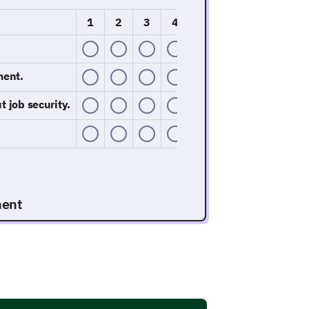
1
2
3
4
5
ment.
 job security.
ment
arious factors influencing your
 regarding your job security?