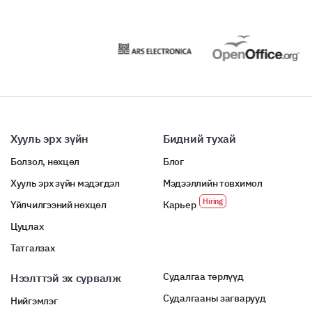
Regulatory Changes
Globalization
Sustainability Initiatives
Technological Advancements
Хууль эрх зүйн
Бидний тухай
Which of the following do you consider major
Болзол, нөхцөл
Блог
challenges for your organization? (Choose three
Хууль эрх зүйн мэдэгдэл
Мэдээллийн товхимол
most relevant)
Үйлчилгээний нөхцөл
Карьер
Talent Acquisition and Retention
Цуцлах
Татгалзах
Market Competition
Судалгаа төрлүүд
Нээлттэй эх сурвалж
Regulatory Compliance
Судалгааны загварууд
Нийгэмлэг