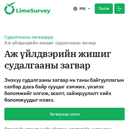
Эхлэх
MN
Судалгааны загварууд
Аж үйлдвэрийн жишиг судалгааны загвар
Аж үйлдвэрийн жишиг
судалгааны загвар
Энэхүү судалгааны загвар нь таны байгууллагын
салбар дахь байр сууцыг хэмжих, үнэлэх
боломжийг олгож, өсөлт, сайжруулалт хийх
боломжуудыг нээнэ.
Загвараар эхлэх