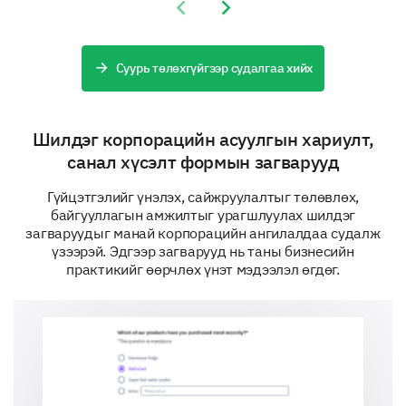
Previous slide
Next slide
Customer Support
Administrative Processes
Суурь төлөхгүйгээр судалгаа хийх
How do you monitor the performance of your
Шилдэг корпорацийн асуулгын хариулт,
operational processes? (Select all that apply)
санал хүсэлт формын загварууд
Key Performance Indicators (KPIs)
Гүйцэтгэлийг үнэлэх, сайжруулалтыг төлөвлөх,
Regular Audits
байгууллагын амжилтыг урагшлуулах шилдэг
загваруудыг манай корпорацийн ангилалдаа судалж
үзээрэй. Эдгээр загварууд нь таны бизнесийн
Customer Feedback
практикийг өөрчлөх үнэт мэдээлэл өгдөг.
Performance Reviews
Benchmarking against industry standards
Other (Please specify)