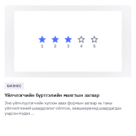
Evaluating Operational Efficiency
Now, we want to explore how efficiently your
organization operates and where there may be
opportunities to improve.
Please rate the efficiency of your organization's
operational processes.
БИЗНЕС
1
2
3
4
Үйлчлэгчийн бүртгэлийн маягтын загвар
Энэ үйлчлүүлэгчийн хүлээн авах формын загвар нь таны
Production/Service Delivery
үйлчилгээний шаардлагыг ойлгож, зөвшөөрөхөд шаардагдах
үндсэн мэдээ ...
Supply Chain Management
Project Management