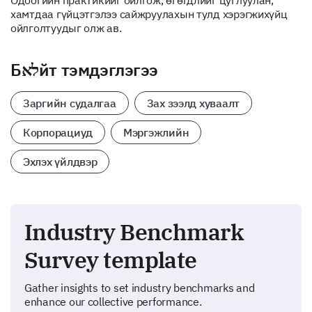
Одоогийн практикийг ойлгож, өгөгдлийг цуглуулан,
хамтдаа гүйцэтгэлээ сайжруулахын тулд хэрэгжихүйц
ойлголтуудыг олж ав.
Бלאйт тэмдэглэгээ
Заргийн судалгаа
Зах зээлд хуваалт
Корпорациуд
Мэргэжлийн
Эхлэх үйлдвэр
Industry Benchmark
Survey template
Gather insights to set industry benchmarks and
enhance our collective performance.