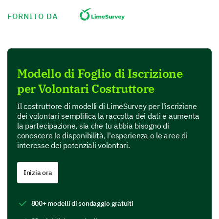
- Weekly
- Monthly
FORNITO DA
- Occasionally
- I am flexible
1
2
3
4
5
Modello di Foglio di Iscrizione
Delve into your availability.
per Volontari Costruttore
Let's understand when you can contribute your time.
Il costruttore di modelli di LimeSurvey per l'iscrizione
dei volontari semplifica la raccolta dei dati e aumenta
Indicate your availability on the following days:
la partecipazione, sia che tu abbia bisogno di
conoscere le disponibilità, l'esperienza o le aree di
Yes
Uncertain
No
interesse dei potenziali volontari.
Monday
Inizia ora
Tuesday
Wednesday
800+ modelli di sondaggio gratuiti
Thursday