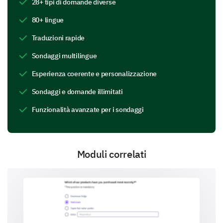
28+ tipi di domande diverse
Friday
80+ lingue
Traduzioni rapide
Saturday
Sondaggi multilingue
Sunday
Esperienza coerente e personalizzazione
Sondaggi e domande illimitati
Let's get to know you better.
Funzionalità avanzate per i sondaggi
We need more background information to ensure a
smooth integration to our team.
What is your date of birth?
Moduli correlati
Open dat
Date format: mm-dd-yyyy
Format: mm-dd-yyyy