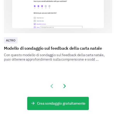
What is your gender?
Female
Male
Please briefly describe any past volunteer
ALTRO
experience.
Modello di sondaggio sul feedback della carta natale
Con questo modello di sondaggio sul feedback della carta natale,
puoi ottenere approfondimenti sulla comprensione e sodd ...
Final steps
Previous slide
Next slide
Almost there! We just need a few more details.
Crea sondaggio gratuitamente
What is your email address?