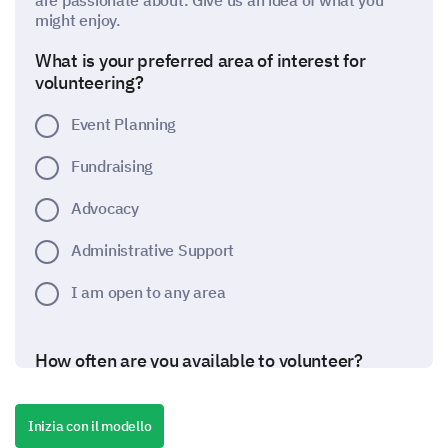
are passionate about. Give us an idea of what you
might enjoy.
What is your preferred area of interest for
volunteering?
Event Planning
Fundraising
Advocacy
Administrative Support
I am open to any area
How often are you available to volunteer?
Options:
Inizia con il modello
- Daily