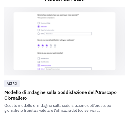
Sì
Non so
No
Crash dell'App
Previsioni Inaccurate
Tempo di Caricamento Lento
Problemi di Pagamento
Suggerimenti per le Funzionalità
ALTRO
Cerchiamo sempre di migliorare la nostra app. Puoi
Modello di Indagine sulla Soddisfazione dell'Oroscopo
aiutarci ad aggiungere o migliorare funzionalità?
Giornaliero
Quali funzionalità suggerisci di aggiungere o
Questo modello di indagine sulla soddisfazione dell'oroscopo
giornaliero ti aiuta a valutare l'efficacia del tuo servizi ...
migliorare per migliorare la tua esperienza