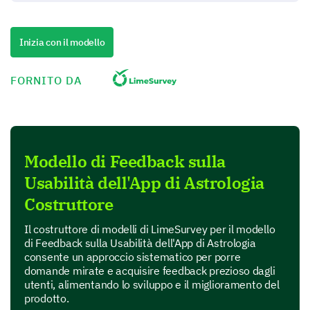
Oroscopo Giornaliero
Inizia con il modello
Analisi della Carta Natale
Compatibilità Affettiva
FORNITO DA
Numerologia
Altro, specifica per favore
Modello di Feedback sulla
Inserire qui sotto il commento:
Usabilità dell'App di Astrologia
Costruttore
Il costruttore di modelli di LimeSurvey per il modello
di Feedback sulla Usabilità dell'App di Astrologia
consente un approccio sistematico per porre
domande mirate e acquisire feedback prezioso dagli
utenti, alimentando lo sviluppo e il miglioramento del
La tua Esperienza con l'App
prodotto.