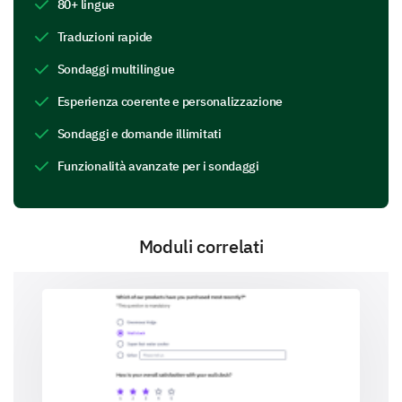
80+ lingue
Traduzioni rapide
Gluten-free
Sondaggi multilingue
Esperienza coerente e personalizzazione
Sondaggi e domande illimitati
Funzionalità avanzate per i sondaggi
Other (please specify):
Moduli correlati
What type of beverages do you prefer?
Water
Soft drinks