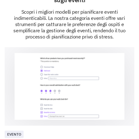
Networking
Scopri i migliori modelli per pianificare eventi
Games
indimenticabili. La nostra categoria eventi offre vari
strumenti per catturare le preferenze degli ospiti e
semplificare la gestione degli eventi, rendendo il tuo
Cultural Performances
processo di pianificazione privo di stress.
Additional Insights
We value your insights! Please share any additional
thoughts or suggestions you may have.
Do you have any special requests or
suggestions for the event?
EVENTO