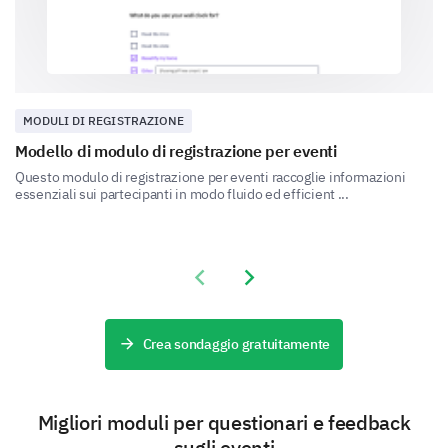
Coffee/Tea
Alcoholic beverages
Other:
MODULI DI REGISTRAZIONE
Modello di modulo di registrazione per eventi
Questo modulo di registrazione per eventi raccoglie informazioni
Event Activities
essenziali sui partecipanti in modo fluido ed efficient ...
Let us know about your interests so we can tailor
activities to your liking.
Previous slide
Next slide
Please rate the following activities based on
your interest:
Crea sondaggio gratuitamente
1
2
3
4
5
Migliori moduli per questionari e feedback
Workshops/Seminars
sugli eventi