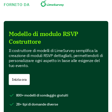
Food and Beverage Preferences
FORNITO DA
Help us cater the event better by sharing your food
and drink preferences.
Do you have any dietary restrictions?
Modello di modulo RSVP
Costruttore
No dietary restrictions
Il costruttore di modelli di LimeSurvey semplifica la
creazione di moduli RSVP dettagliati, permettendoti di
personalizzare ogni aspetto in base alle esigenze del
tuo evento.
Vegetarian
Inizia ora
800+ modelli di sondaggio gratuiti
Vegan
28+ tipi di domande diverse