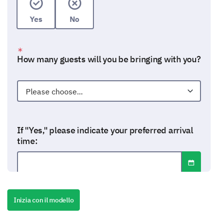
Yes
No
How many guests will you be bringing with you?
If "Yes," please indicate your preferred arrival
time:
Open dat
Date format: mm-dd-yyyy
Format: mm-dd-yyyy
Inizia con il modello