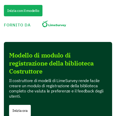
Please select your gender.
Inizia con il modello
Female
Male
FORNITO DA
How would you prefer us to contact you?"
Email
Modello di modulo di
registrazione della biblioteca
Phone
Costruttore
Postal Mail
Il costruttore di modelli di LimeSurvey rende facile
creare un modulo di registrazione della biblioteca
Tell Us More About Your Interests
completo che valuta le preferenze e il feedback degli
utenti.
By understanding your interests, we can recommend
books and resources that you'll love.
Inizia ora
Which genres are you interested in? Feel free to