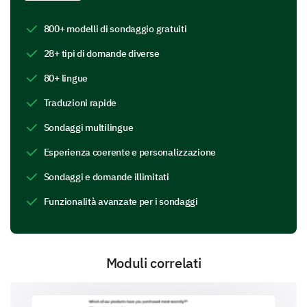
specify any other genres that are not listed.
800+ modelli di sondaggio gratuiti
Fiction
28+ tipi di domande diverse
80+ lingue
Traduzioni rapide
Non-Fiction
Sondaggi multilingue
Esperienza coerente e personalizzazione
Sondaggi e domande illimitati
Funzionalità avanzate per i sondaggi
Mystery
Moduli correlati
Romance