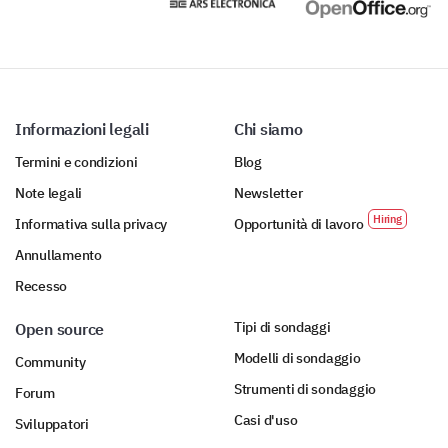
Cleanliness
Quietness
Study Space Availability
Informazioni legali
Chi siamo
Termini e condizioni
Blog
Do you have any suggestions on how we can
Note legali
Newsletter
improve our library services?
Informativa sulla privacy
Opportunità di lavoro
Annullamento
Recesso
Tipi di sondaggi
Open source
Modelli di sondaggio
We’re Almost Done! Just a Few More
Community
Questions
Strumenti di sondaggio
Forum
Casi d'uso
Your feedback is crucial to us, and we're almost to
Sviluppatori
the end. Just a few more questions about your