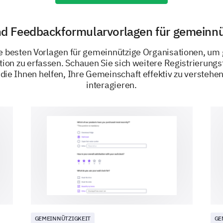
Wie oft besuchen Sie die Bibliothek?
d Feedbackformularvorlagen für gemeinnü
e besten Vorlagen für gemeinnützige Organisationen, um
tion zu erfassen. Schauen Sie sich weitere Registrierung
die Ihnen helfen, Ihre Gemeinschaft effektiv zu verstehen 
interagieren.
Welche Leseformate bevorzugen Sie? Wählen
Printbücher
E-Books
Hörbücher
Verbessern wir Ihr Bibliothekserlebnis
GEMEINNÜTZIGKEIT
GE