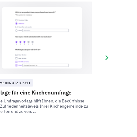
Next slide
MEINNÜTZIGKEIT
GEMEINNÜTZIGKE
lage für eine Kirchenumfrage
Umfrage Freiw
e Umfragevorlage hilft Ihnen, die Bedürfnisse
Diese Umfragvorla
 Zufriedenheitslevels Ihrer Kirchengemeinde zu
Ihnen, Daten zu e
rten und zu vers ...
Ehrenamtlichen zu 