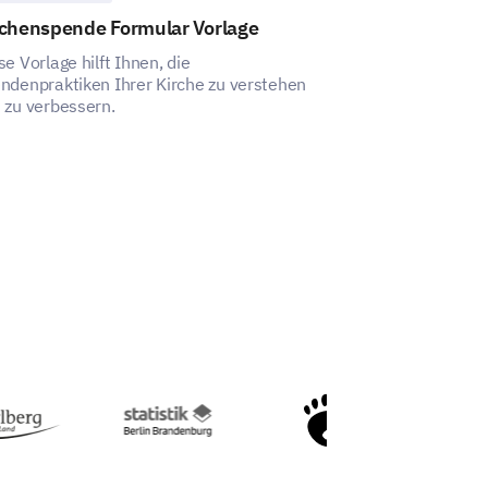
, wie wir die Bibliothek für Sie zu
rchenspende Formular Vorlage
Kirchenformul
se Vorlage hilft Ihnen, die
Diese Vorlage e
tungen, die von unserer
ndenpraktiken Ihrer Kirche zu verstehen
Effektivität Ihr
 zu verbessern.
Gemeinschaftsin
verstehen.
eden
Unzufrieden
Neutral
Zufrieden
Sehr Zufrieden
otheksdienste verbessern