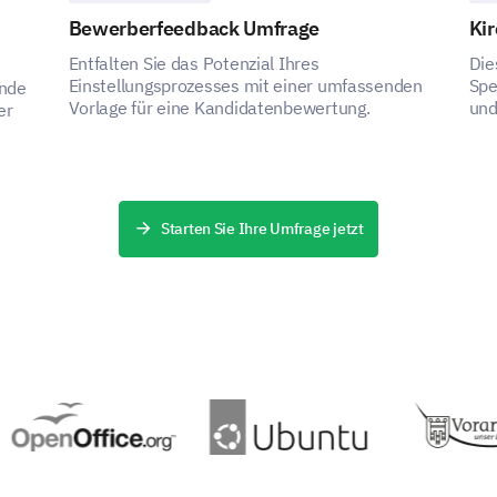
Wir schätzen Ihre Rückmeldung und möchten wissen
Bewerberfeedback Umfrage
Ki
einem besseren Ort machen können.
Entfalten Sie das Potenzial Ihres
Die
Bitte bewerten Sie die folgenden Dienstleis
Einstellungsprozesses mit einer umfassenden
Spe
ende
Bibliothek angeboten werden.
Vorlage für eine Kandidatenbewertung.
und
er
Sehr Unzufri
Verfügbarkeit von Büchern
Starten Sie Ihre Umfrage jetzt
Kundenservice
Sauberkeit
Ruhigkeit
Verfügbarkeit von Lernplätzen
Haben Sie Vorschläge, wie wir unsere Bibli