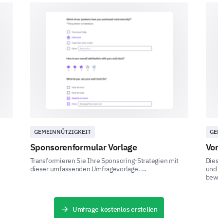
Romantik
Science-Fiction
Fantasy
Biografie
GEMEINNÜTZIGKEIT
GE
Selbsthilfe
Sponsorenformular Vorlage
Vor
Transformieren Sie Ihre Sponsoring-Strategien mit
Dies
Sonstiges:
dieser umfassenden Umfragevorlage. ...
und
bewe
Umfrage kostenlos erstellen