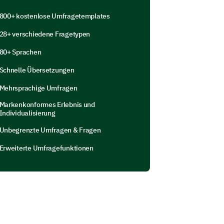
800+ kostenlose Umfragetemplates
essen
28+ verschiedene Fragetypen
80+ Sprachen
r Bücher und Ressourcen empfehlen,
Schnelle Übersetzungen
hlen Sie sich frei, auch andere
Mehrsprachige Umfragen
.
Markenkonformes Erlebnis und
Individualisierung
Unbegrenzte Umfragen & Fragen
Erweiterte Umfragefunktionen