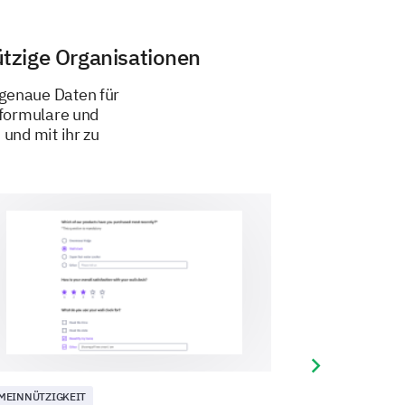
tzige Organisationen
 genaue Daten für
sformulare und
und mit ihr zu
 Sie alle zutreffenden aus.
Next slide
MEINNÜTZIGKEIT
GEMEINNÜTZIGKE