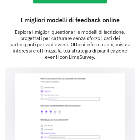
Which day of the week do you prefer for
attending events?
I migliori modelli di feedback online
Weekday
Weekend
Esplora i migliori questionari e modelli di iscrizione,
progettati per catturare senza sforzo i dati dei
Please indicate a date and time range within
partecipanti per vari eventi. Ottieni informazioni, misura
the next three months that would be most
interessi e ottimizza la tua strategia di pianificazione
convenient for you to attend our event.
eventi con LimeSurvey.
Open dat
Date format: mm-dd-yyyy
Format: mm-dd-yyyy