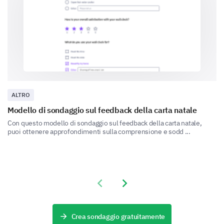
Workshops
Networking sessions
Charity auction
Live entertainment
ALTRO
Is there a specific speaker or industry leader
Modello di sondaggio sul feedback della carta natale
you'd like to see at our event?
Con questo modello di sondaggio sul feedback della carta natale,
puoi ottenere approfondimenti sulla comprensione e sodd ...
Almost there! Your availability and
commitments
Previous slide
Next slide
We need some information about your availability to
better plan our event.
Crea sondaggio gratuitamente