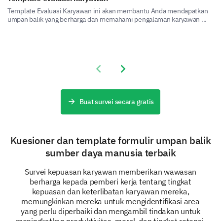
Template Evaluasi Karyawan ini akan membantu Anda mendapatkan
umpan balik yang berharga dan memahami pengalaman karyawan ...
Silakan jawab pernyataan berikut:
Saya telah menerima pelatihan yang diperlukan untuk
Previous slide
Next slide
Saya melihat jalur karir yang jelas untuk diri saya di p
Buat survei secara gratis
Saya memiliki peluang yang cukup untuk pengembanga
Kuesioner dan template formulir umpan balik
Kepuasan Kerja dan Keterlibatan
sumber daya manusia terbaik
Kami tertarik dengan kepuasan kerja Anda secara
keseluruhan dan seberapa terlibat Anda merasa di
Survei kepuasan karyawan memberikan wawasan
tempat kerja.
berharga kepada pemberi kerja tentang tingkat
kepuasan dan keterlibatan karyawan mereka,
Sejauh mana pekerjaan Anda saat ini sejalan
memungkinkan mereka untuk mengidentifikasi area
dengan tujuan karir Anda secara keseluruhan?
yang perlu diperbaiki dan mengambil tindakan untuk