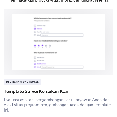
meningkatkan produktivitas, moral, dan tingkat retensi.
Penjajaran sempurna
Penjajaran yang baik
Netral
Penjajaran yang buruk
Tidak ada penjajaran
Di skala dari 1-10, seberapa puas Anda dengan
hal-hal berikut?
KEPUASAN KARYAWAN
Opsi: 1 (sangat tidak puas) hingga 10 (sangat
puas)
Template Survei Kenaikan Karir
Evaluasi aspirasi pengembangan karir karyawan Anda dan
efektivitas program pengembangan Anda dengan template
1
2
3
ini.
Keseimbangan kerja-hidup Anda