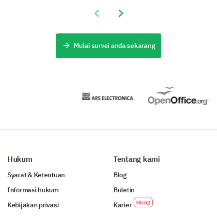
Previous slide
Next slide
Rasa pencapaian Anda di tempat kerja
Hubungan Anda dengan rekan kerja
Mulai survei anda sekarang
Hubungan Anda dengan manajemen
Kompensasi dan tunjangan Anda
Hukum
Tentang kami
Syarat & Ketentuan
Blog
Informasi hukum
Buletin
Kebijakan privasi
Karier