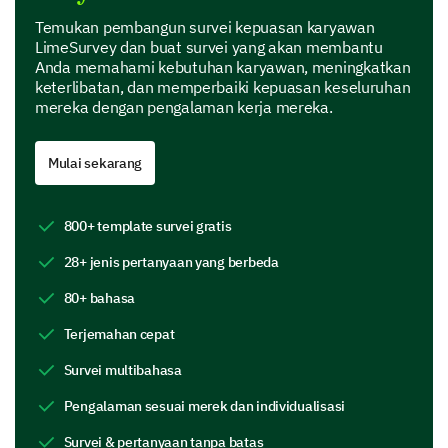
Tingkat tanggung jawab
Temukan pembangun survei kepuasan karyawan
LimeSurvey dan buat survei yang akan membantu
Anda memahami kebutuhan karyawan, meningkatkan
Tingkat otonomi
keterlibatan, dan memperbaiki kepuasan keseluruhan
mereka dengan pengalaman kerja mereka.
Beragam tugas
Mulai sekarang
Kondisi Kerja Anda
Sekarang, mari kita lihat kondisi kerja Anda. Umpan
800+ template survei gratis
balik Anda akan berkontribusi untuk melakukan
perbaikan di tempat yang dibutuhkan.
28+ jenis pertanyaan yang berbeda
Apakah Anda mengatakan bahwa lingkungan
80+ bahasa
di ruang kerja Anda mendukung pekerjaan
Terjemahan cepat
yang produktif?
Survei multibahasa
Ya
Tidak
Pengalaman sesuai merek dan individualisasi
Survei & pertanyaan tanpa batas
Dapatkah Anda menjelaskan mengapa Anda