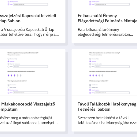
sszajelzési Kapcsolatfelvételi
Felhasználói Élmény
rlap Sablon
Elégedettségi Felmérés Mintáj
 a Visszajelzési Kapcsolati Űrlap
Ez a felhasználói élmény
blon lehetővé teszi, hogy mérje az
elégedettségi felmérési sablon
yfelek élményeit és érzéseit.
lehetővé teszi, hogy mérje a
felhasználói élményt, azonosítsa az
erősségeket, és megértse a
árkakoncepció Visszajelző Templátum
Távoli Találkozók Hatékonyság
termékében szükséges
fejlesztéseket.
j Márkakoncepció Visszajelző
Távoli Találkozók Hatékonyság
emplátum
Felmérési Sablon
ősítse meg a márkastratégiáját
Szerezzen betekintést a távoli
zel az átfogó sablonnal, amelyet
találkozóinak hatékonyságába ezze
y terveztek, hogy hasznos
a részletes felmérési sablonnal.
sszajelzéseket gyűjtsön az új