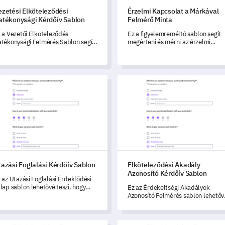
ezetési Elköteleződési
Érzelmi Kapcsolat a Márkával
atékonysági Kérdőív Sablon
Felmérő Minta
 a Vezetői Elköteleződés
Ez a figyelemreméltó sablon segít
tékonysági Felmérés Sablon segít
megérteni és mérni az érzelmi
rni és megérteni a szervezeted
kapcsolatot, amelyet az ügyfelek a
zetői elköteleződési
márkáddal ápolnak.
őfeszítéseinek hatékonyságát.
ási Foglalási Kérdőív Sablon
Elköteleződési Akadály Azonos
azási Foglalási Kérdőív Sablon
Elköteleződési Akadály
Azonosító Kérdőív Sablon
 az Utazási Foglalási Érdeklődési
lap sablon lehetővé teszi, hogy
Ez az Érdekeltségi Akadályok
zzáférjen a kulcsfontosságú
Azonosító Felmérés sablon lehetőv
yfélinformációkhoz, amelyek
teszi, hogy azonosítsa és megértse 
gítenek a szolgáltatás folyamatos
érdekelt felek elköteleződését
jlesztésében.
befolyásoló akadályokat.