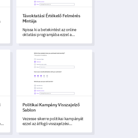
Távoktatási Értékelő Felmérés
a
Mintája
Nyissa ki a betekintést az online
oktatási programjába ezzel a
Távoktatási Értékelő Kérdőív
Mintával.
i Felmérési Sablon
Politikai Kampány Visszajelző Sablon
i
Politikai Kampány Visszajelző
Sablon
Vezesse sikerre politikai kampányát
l
ezzel az átfogó visszajelzési
sablonnal.