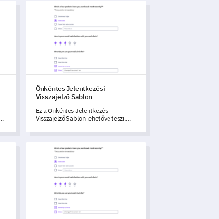
dőív Mintája
Önkéntes Jelentkezési Visszajelző Sablon
Önkéntes Jelentkezési
Visszajelző Sablon
Ez a Önkéntes Jelentkezési
Visszajelző Sablon lehetővé teszi,
hogy részletes betekintést nyerjen
szervezete önkéntes jelentkezési
folyamatába.
 Felmérő Minta
Beteg Hozzáférés az Egészségügyi Szolgáltatásokhoz Ért