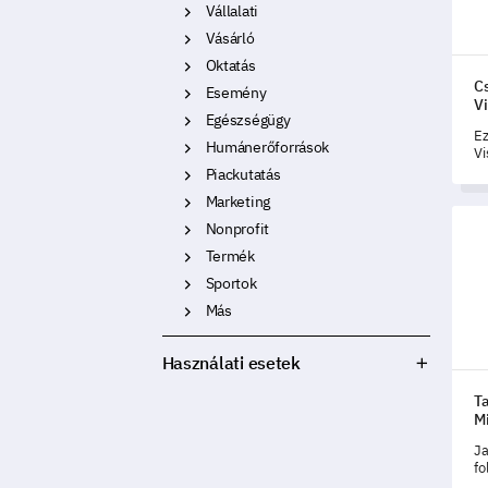
Vállalati
Vásárló
Oktatás
Cs
Esemény
V
Egészségügy
Ez
Humánerőforrások
Vi
sz
Piackutatás
ér
Marketing
üg
Tanf
ér
Nonprofit
Termék
Sportok
Más
Használati esetek
T
M
Ja
fo
ké