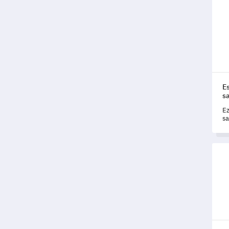
Esem
E
s
Ez
sa
a 
es
Vevő