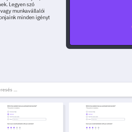
nek. Legyen szó
l vagy munkavállalói
lonjaink minden igényt
ngyenes felmérés sablono
lagjegy Értelmezési Visszajelző Sablon
Vezetői Teljesítményértékelés