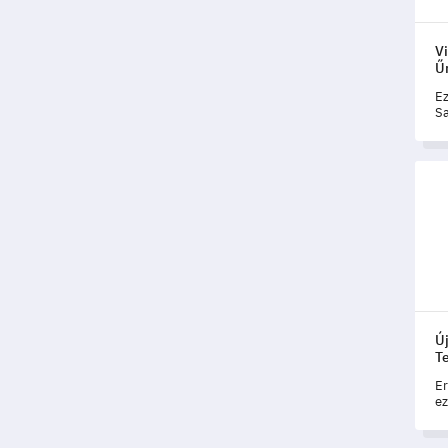
Vi
Ű
Ez
Sa
üg
Új M
Ú
T
Er
ez
úg
vi