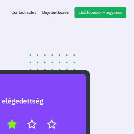
Első lépések – ingyenes
Contact sales
Bejelentkezés
 elégedettség