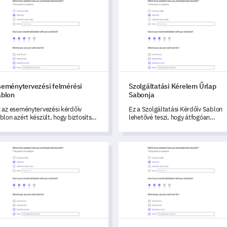
énytervezési felmérési sablon
Szolgáltatási Kérelem Űrlap S
seménytervezési felmérési
Szolgáltatási Kérelem Űrlap
ablon
Sabonja
 az eseménytervezési kérdőív
Ez a Szolgáltatási Kérdőív Sablon
blon azért készült, hogy biztosítsa
lehetővé teszi, hogy átfogóan
tiszta visszajelzést a kiváló
megértsd az ügyfeled véleményét 
eménytervezés érdekében.
elégedettségét a szolgáltatásodda
kapcsolatban.
i Márkahűségi Felmérő Kérdőív Mintája
Termékjellemzők Értékelési Ké