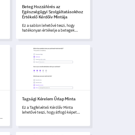
Beteg Hozzáférés az
Egészségügyi Szolgáltatásokhoz
Értékelő Kérdőív Mintája
Ez a sablon lehetővé teszi, hogy
hatékonyan értékelje a betegek
hozzáférését az egészségügyi
szolgáltatásokhoz.
ító Kérdőív Sablon
Tagsági Kérelem Űrlap Minta
Tagsági Kérelem Űrlap Minta
Ez a Tagfelvételi Kérdőív Minta
lehetővé teszi, hogy átfogó képet
kapjon tagjai tapasztalatairól és
é
fejlesztési javaslataikról.
az