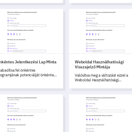
ntes Jelentkezési Lap Minta
Weboldal Használhatósági Viss
nkéntes Jelentkezési Lap Minta
Weboldal Használhatósági
Visszajelző Mintája
abadítsa fel önkéntes
ogramjának potenciálját önkéntes
Valósítsa meg a változást ezzel a
gisztrációs űrlap mintánkkal.
Weboldal Használhatósági
Visszajelzés Sablonnal, amely a
felhasználói észrevételek feltárásá
készült.
zajelzési Kapcsolatfelvételi Űrlap Sablon
Felhasználói Élmény Elégedett