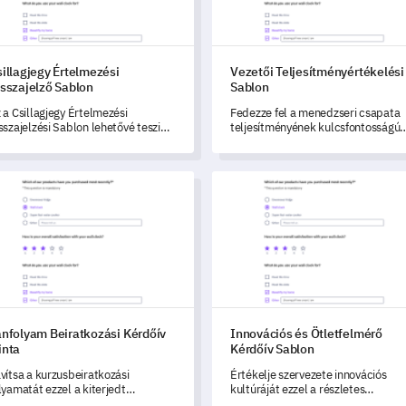
illagjegy Értelmezési
Vezetői Teljesítményértékelési
isszajelző Sablon
Sablon
 a Csillagjegy Értelmezési
Fedezze fel a menedzseri csapata
sszajelzési Sablon lehetővé teszi
teljesítményének kulcsfontosságú
ámodra, hogy értékeld, hogyan
megértését ezzel az átfogó
zékelik és kapcsolódnak az
Menedzsment Teljesítményértékelé
yfeleid a csillagjegy-
Sablonnal.
olyam Beiratkozási Kérdőív Minta
Innovációs és Ötletfelmérő Ké
telmezéseikhez.
anfolyam Beiratkozási Kérdőív
Innovációs és Ötletfelmérő
inta
Kérdőív Sablon
vítsa a kurzusbeiratkozási
Értékelje szervezete innovációs
lyamatát ezzel a kiterjedt
kultúráját ezzel a részletes
rdőívmintával.
sablonnal.