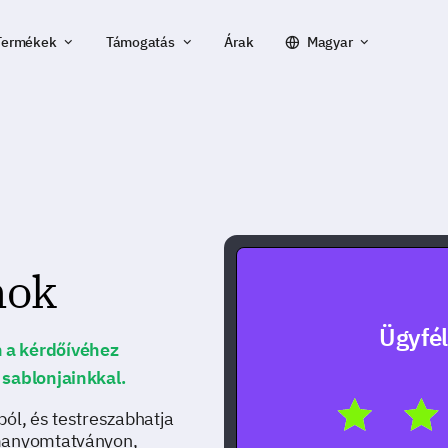
Termékek
Támogatás
Árak
Magyar
nok
Ügyfél
 a kérdőívéhez
 sablonjainkkal.
ból, és testreszabhatja
rmanyomtatványon,