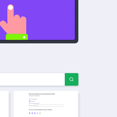
k — Kérdőív példák és űr
i Sablon
Csapat Elkötelezettségi Szint Felmérési Templátum