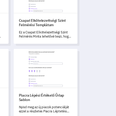
Csapat Elkötelezettségi Szint
Felmérési Templátum
Ez a Csapat Elkötelezettségi Szint
Felmérés Minta lehetővé teszi, hogy
megértsd csapatod interakciójának,
si
dinamizmusának és személyes
elkötelezettségi szintjeinek aktuális
rdőív Sablon
Piacra Lépési Értékelő Űrlap Sablon
állapotát.
Piacra Lépési Értékelő Űrlap
Sablon
Nyisd meg az új piacok potenciálját
ezzel a részletes Piacra Léptetési
Értékelő Formulákkal, amely a