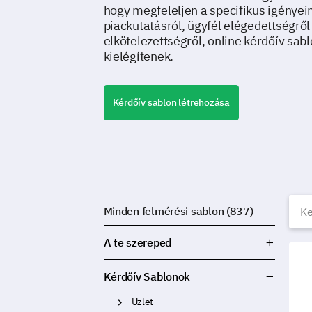
hogy megfeleljen a specifikus igényei
piackutatásról, ügyfél elégedettségrő
elkötelezettségről, online kérdőív sab
kielégítenek.
Kérdőív sablon létrehozása
I
Minden felmérési sablon (837)
A te szereped
Csil
Kérdőív Sablonok
Üzlet