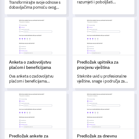
razumjeti i poboljšati
Transformirajte svoje odnose s
donacijske prakse vaše crkve.
dobavljačima pomoću ovog
Obrasca za evaluaciju
dobavljača koji vam pomaže
Anketa o zadovoljstvu plaćom i beneficijama
Predložak upitnika za procjenu
točno ocijeniti njihovu izvedbu,
uslugu, strategiju cijena i
budući potencijal.
Anketa o zadovoljstvu
Predložak upitnika za
plaćom i beneficijama
procjenu vještina
Ova anketa o zadovoljstvu
Steknite uvid u profesionalne
plaćom i beneficijama
vještine, snage i područja za
omogućuje vam da steknete
poboljšanje svojih zaposlenika
sveobuhvatne uvide u
uz ovu opsežnu Anketu o
Predložak ankete za procjenu bipolarnog poremećaja
Predložak za dnevnu kontrolnu
zadovoljstvo vaših zaposlenika
procjeni vještina.
njihovom kompenzacijom i
beneficijama.
Predložak ankete za
Predložak za dnevnu