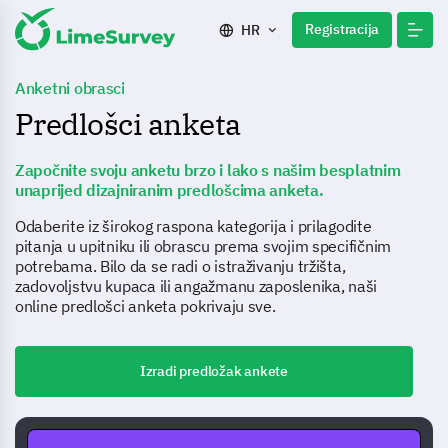
Registracija
HR
Anketni obrasci
Predlošci anketa
Započnite svoju anketu brzo i lako s našim besplatnim
unaprijed dizajniranim predlošcima anketa.
Odaberite iz širokog raspona kategorija i prilagodite
pitanja u upitniku ili obrascu prema svojim specifičnim
potrebama. Bilo da se radi o istraživanju tržišta,
zadovoljstvu kupaca ili angažmanu zaposlenika, naši
online predlošci anketa pokrivaju sve.
Izradi predložak ankete