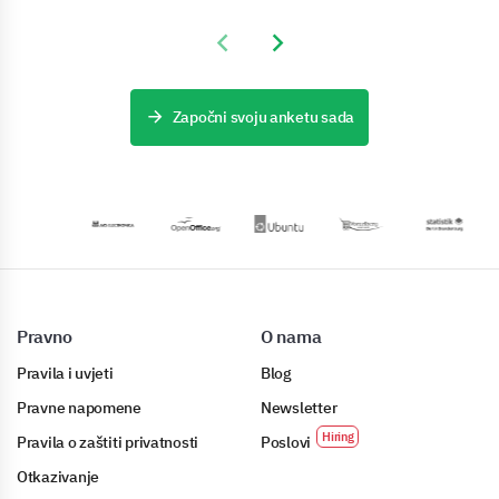
Previous slide
Next slide
Započni svoju anketu sada
Pravno
O nama
Pravila i uvjeti
Blog
Pravne napomene
Newsletter
Pravila o zaštiti privatnosti
Poslovi
Otkazivanje