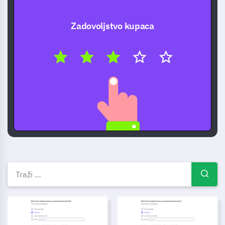
Zadovoljstvo kupaca
Besplatni predlošci anketa — P
Obrazac za zahtjev za slobodan dan
Predložak slobodnog oblika