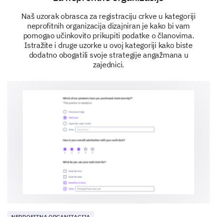
Tvoje sudjelovanje
Naš uzorak obrasca za registraciju crkve u kategoriji
Cijenimo tvoje sudjelovanje i voljeli bismo znati kako
neprofitnih organizacija dizajniran je kako bi vam
želiš doprinijeti našoj zajednici.
pomogao učinkovito prikupiti podatke o članovima.
Istražite i druge uzorke u ovoj kategoriji kako biste
Bi li bio zainteresiran za volonterski rad?
dodatno obogatili svoje strategije angažmana u
zajednici.
Da
Ne
U kojim područjima bi volio volonterirati? (Polje
za komentar za dodatne informacije)
Podučavanje
Organizacija događaja
NEPROFITNA ORGANIZACIJA