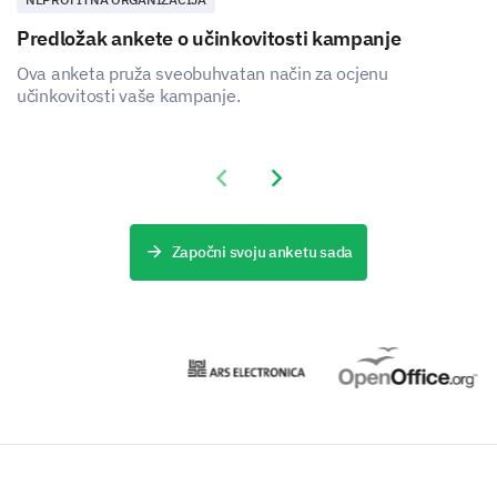
Predložak ankete o učinkovitosti kampanje
Ova anketa pruža sveobuhvatan način za ocjenu
učinkovitosti vaše kampanje.
Tehnička podrška
Previous slide
Next slide
Započni svoju anketu sada
Gostoprimstvo
Koje vještine ili talente bi volio podijeliti s
našom crkvenom zajednicom?