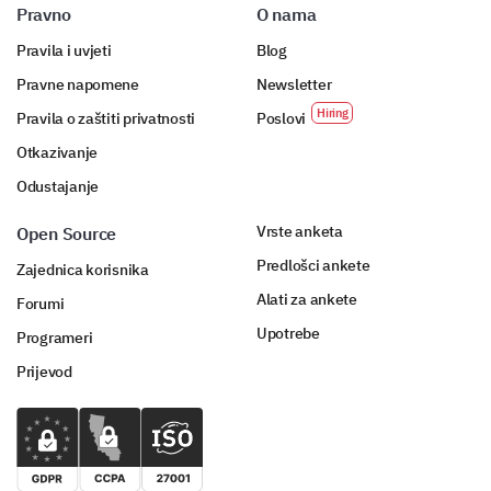
Pravno
O nama
Pravila i uvjeti
Blog
Pravne napomene
Newsletter
Povratne informacije i prijedlozi
Pravila o zaštiti privatnosti
Poslovi
Tvoje povratne informacije su važne. Molimo te
Otkazivanje
podijeli svoje misli i prijedloge kako bismo se
Odustajanje
poboljšali.
Vrste anketa
Open Source
Kako možemo poboljšati naše crkvene usluge i
programe?
Predlošci ankete
Zajednica korisnika
Alati za ankete
Forumi
Upotrebe
Programeri
Prijevod
Imaš li dodatne prijedloge ili komentare?