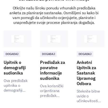
1
2
3
4
5
Otkrijte našu široku ponudu vrhunskih predložaka
Venue location
anketa za planiranje sastanaka. Osmišljeni su kako bi
vam pomogli da učinkovito ocjenjujete, planirate i
Event timing
unapređujete svoje procese planiranja događaja.
Event communication
Registration process
DOGAĐAJ
DOGAĐAJ
DOGAĐAJ
What improvements would you suggest for the
Upitnik o
Predložak za
Anketni
event organization?
demografiji
povratne
Upitnik za
sudionika
informacije
Sastanak
sudionika
Upravnog
Ova predložak
Odbora
upitnika o
Ova korisnički
demografiji
orijentirana
Steknite bitne
sudionika
predložak
uvide o
omogućuje vam
Future Participation
omogućuje vam
učinkovitosti
brzo prikupljanje
otkrivanje
vašeg sastanka