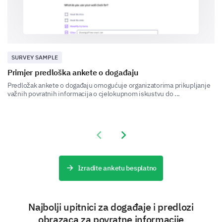
SURVEY SAMPLE
Primjer predloška ankete o događaju
Event organization and logistics
Predložak ankete o događaju omogućuje organizatorima prikupljanje
We're interested in your views on the organization
važnih povratnih informacija o cjelokupnom iskustvu do ...
and logistical side of things.
Please rate the following.
Previous slide
Next slide
Options:
1- Poor
2- Below Average
Izradite anketu besplatno
3- Average
4- Good
5- Excellent
Najbolji upitnici za događaje i predlozi
obrazaca za povratne informacije