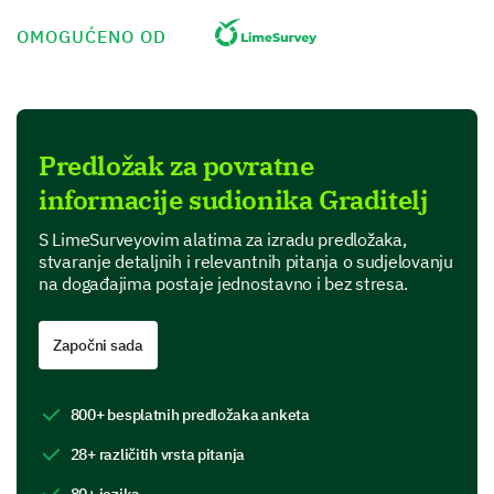
Speakers
OMOGUĆENO OD
Predložak za povratne
Venue
informacije sudionika Graditelj
S LimeSurveyovim alatima za izradu predložaka,
stvaranje detaljnih i relevantnih pitanja o sudjelovanju
na događajima postaje jednostavno i bez stresa.
Catering
Započni sada
800+ besplatnih predložaka anketa
Networking opportunities
28+ različitih vrsta pitanja
80+ jezika