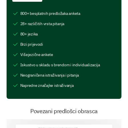
800+ besplatnih predložaka anketa
28+ različitih vrsta pitanja
80+ jezika
Product Specifics
Brzi prijevodi
Your thoughts about specific features and aspects
of the product.
Višejezične ankete
Which features do you use the most? (You can
Iskustvo u skladu s brendom i individualizacija
choose more than one)
Neograničena istraživanja i pitanja
Feature A
Napredne značajke istraživanja
Feature B
Feature C
Povezani predlošci obrasca
Feature D