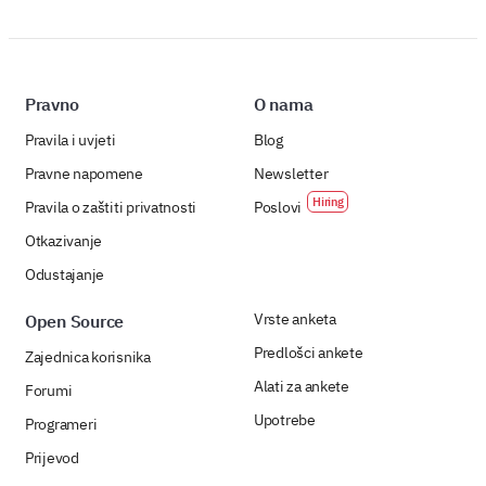
Pravno
O nama
Pravila i uvjeti
Blog
Pravne napomene
Newsletter
Pravila o zaštiti privatnosti
Poslovi
Otkazivanje
Odustajanje
Vrste anketa
Open Source
Predlošci ankete
Zajednica korisnika
Alati za ankete
Forumi
Upotrebe
Programeri
Prijevod