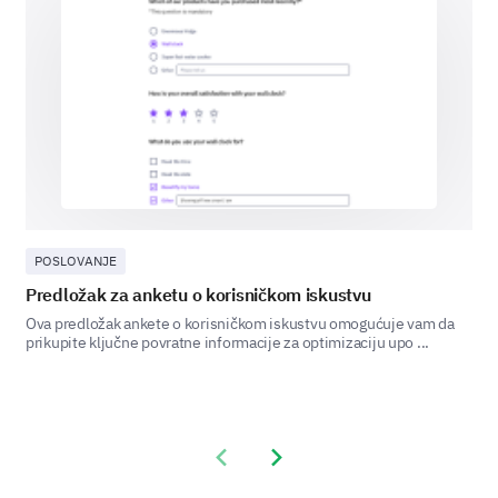
Which feature do you like the least?
Feature A
Feature B
Feature C
Feature D
POSLOVANJE
Please enter your comment here:
Predložak za anketu o korisničkom iskustvu
Ova predložak ankete o korisničkom iskustvu omogućuje vam da
prikupite ključne povratne informacije za optimizaciju upo ...
Previous slide
Next slide
Overall Satisfaction