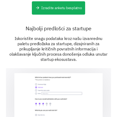
Tell us about your overall satisfaction with our
product.
Izradite anketu besplatno
How would you rate your overall satisfaction
with our product?
Najbolji predlošci za startupe
(1: Very Dissatisfied to 5: Very Satisfied)
Iskoristite snagu podataka kroz našu izvanrednu
paletu predložaka za startupe, dizajniranih za
prikupljanje kritičnih povratnih informacija i
1
2
3
4
5
olakšavanje ključnih procesa donošenja odluka unutar
startup ekosustava.
If you could change one thing about our
product, what would it be and why?