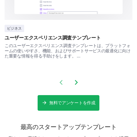
Feature B
Feature C
ビジネス
Feature D
ユーザーエクスペリエンス調査テンプレート
このユーザーエクスペリエンス調査テンプレートは、プラットフォ
Please enter your comment here:
ームの使いやすさ、機能、およびサポートサービスの最適化に向け
た重要な情報を得る手助けをします。 ...
Previous slide
Next slide
Overall Satisfaction
無料でアンケートを作成
Tell us about your overall satisfaction with our
product.
最高のスタートアップテンプレート
How would you rate your overall satisfaction
with our product?