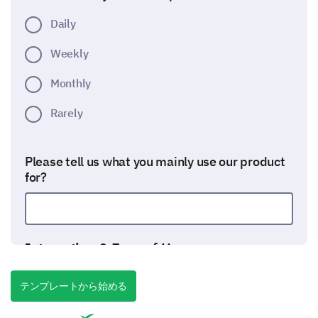
Daily
Weekly
Monthly
Rarely
Please tell us what you mainly use our product
for?
Interaction & Ease of Use
We’re interested in how you interact with our product
and the ease of use.
テンプレートから始める
How easy is it to do the following tasks on our