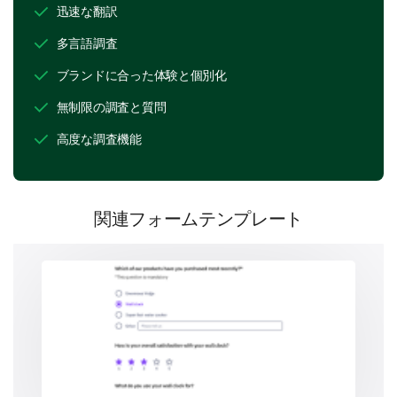
迅速な翻訳
Product Specifics
多言語調査
Your thoughts about specific features and aspects of
ブランドに合った体験と個別化
the product.
無制限の調査と質問
Which features do you use the most? (You can
choose more than one)
高度な調査機能
Feature A
Feature B
関連フォームテンプレート
Feature C
Feature D
Which feature do you like the least?
Feature A