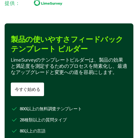
提供：
product?(5 being the easiest and 1 the
hardest)
1
2
3
Find product information
製品の使いやすさフィードバック
テンプレート ビルダー
Navigate through different sections
LimeSurveyのテンプレートビルダーは、製品の効果
Purchase a product
と満足度を測定するためのプロセスを簡素化し、最適
なアップグレードと変更への道を容易にします。
Share product information
今すぐ始める
Were there any tasks that were particularly
difficult to perform in our product? Why?
800以上の無料調査テンプレート
28種類以上の質問タイプ
80以上の言語