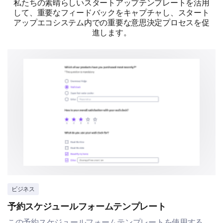
私たちの素晴らしいスタートアップテンプレートを活用
して、重要なフィードバックをキャプチャし、スタート
(1: Very Dissatisfied to 5: Very Satisfied)
アップエコシステム内での重要な意思決定プロセスを促
進します。
1
2
3
4
5
If you could change one thing about our
product, what would it be and why?
ビジネス
予約スケジュールフォームテンプレート
この予約スケジュールフォームテンプレートを使用する