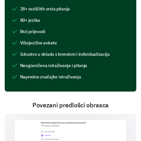
28+ različitih vrsta pitanja
80+ jezika
Brzi prijevodi
Razumijevanje tržišnih izazova
Višejezične ankete
Želimo razumjeti izazove s kojima se susrećete na
Iskustvo u skladu s brendom i individualizacija
svom tržištu. Vaša zapažanja bit će ključna u
pomaganju da razvijemo učinkovita rješenja.
Neograničena istraživanja i pitanja
Napredne značajke istraživanja
Koji su primarni izazovi s kojima se vaša
organizacija susreće na tržištu?
Konkurencija
Povezani predlošci obrasca
Usklađenost s propisima