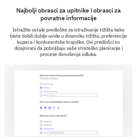
Ostalo (molimo navedite)
Najbolji obrasci za upitnike i obrasci za
povratne informacije
Istražite ostale predloške za istraživanje tržišta kako
biste dobili dublje uvide u dinamiku tržišta, preferencije
kupaca i konkurentske krajolike. Ovi predlošci su
dizajnirani da poboljšaju vaše strateško planiranje i
procese donošenja odluka.
U kojoj mjeri se slažete s navedenim izjavama o
tržišnim izazovima?
Naša organizacija se bori s prilagodbom na tehnološke
Konkurencija je velika prepreka našem rastu.
Usklađenost s propisima predstavlja značajan izazov.
Očekivanja kupaca su drastično evoluirala u posljednj