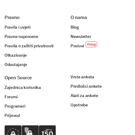
U kojim područjima biste voljeli vidjeti više
podrške ili resursa?
Pravno
O nama
Tehnološki alati
Pravila i uvjeti
Blog
Pravne napomene
Newsletter
Istraživanje tržišta
Pravila o zaštiti privatnosti
Poslovi
Uvid u kupce
Otkazivanje
Regulatorne smjernice
Odustajanje
Analiza konkurenata
Vrste anketa
Open Source
Predlošci ankete
Zajednica korisnika
Ostalo:
Alati za ankete
Forumi
Upotrebe
Programeri
Molimo vas da rangirate sljedeća potencijalna
Prijevod
rješenja prema važnosti za vašu organizaciju.
Prvi izbor