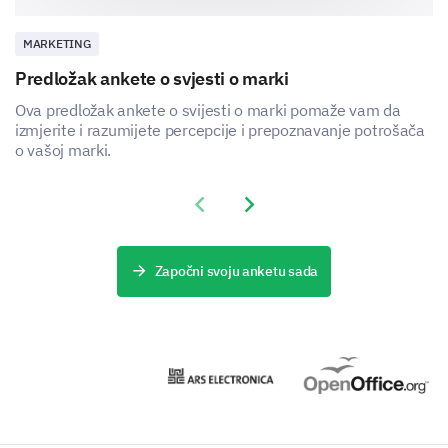
Istraživanje rješenja i prilika
MARKETING
U ovom dijelu željeli bismo istražiti potencijalna
Predložak ankete o svjesti o marki
rješenja i prilike koja bi mogla biti korisna za vašu
organizaciju.
Ova predložak ankete o svijesti o marki pomaže vam da
izmjerite i razumijete percepcije i prepoznavanje potrošača
Koliko često vaša organizacija investira u
o vašoj marki.
tehnološka rješenja za prevladavanje tržišnih
izazova?
Previous slide
Next slide
Nikada
Rijetko
Započni svoju anketu sada
Ponekad
Često
Uvijek