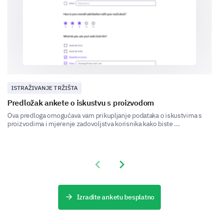
Zasićenje tržišta
ISTRAŽIVANJE TRŽIŠTA
Predložak ankete o iskustvu s proizvodom
Tehnološke promjene
Ova predloga omogućava vam prikupljanje podataka o iskustvima s
proizvodima i mjerenje zadovoljstva korisnika kako biste ...
Previous slide
Next slide
Očekivanja kupaca
Izradite anketu besplatno