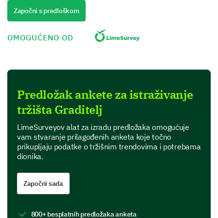
Započni s predloškom
OMOGUĆENO OD
U kojoj industriji je vaša organizacija
prvenstveno uključena?
Tehnologija
Predložak ankete za istraživanje
Zdravstvo
tržišta Graditelj
Financije
LimeSurveyov alat za izradu predložaka omogućuje
Maloprodaja
vam stvaranje prilagođenih anketa koje točno
prikupljaju podatke o tržišnim trendovima i potrebama
Obrazovanje
dionika.
Drugo (molimo navedite)
Započni sada
Upišite dodatni komentar ako smatrate potrebnim:
800+ besplatnih predložaka anketa