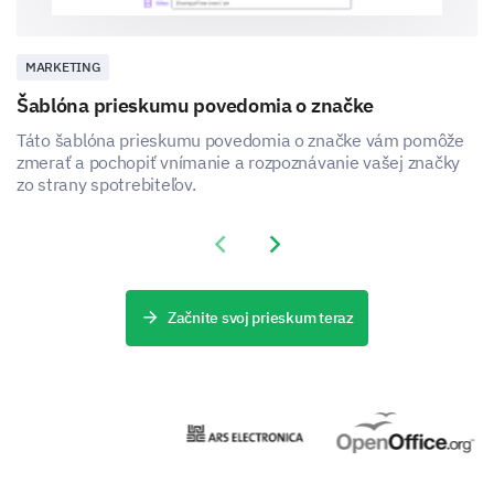
V tejto sekcii by sme chceli preskúmať potenciálne
riešenia a príležitosti, ktoré by mohli prospeť vašej
organizácii.
MARKETING
Ako často vaša organizácia investuje do
Šablóna prieskumu povedomia o značke
technologických riešení na prekonanie trhových
výziev?
Táto šablóna prieskumu povedomia o značke vám pomôže
zmerať a pochopiť vnímanie a rozpoznávanie vašej značky
zo strany spotrebiteľov.
Nikdy
Zriedka
Previous slide
Next slide
Niekedy
Začnite svoj prieskum teraz
Často
Vždy
V akých oblastiach by ste chceli vidieť viac
podpory alebo zdrojov?