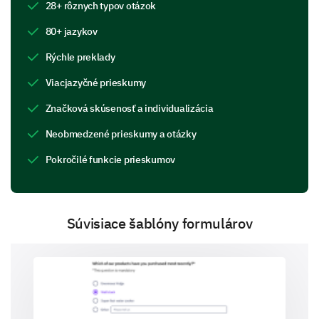
28+ rôznych typov otázok
80+ jazykov
Pochopenie trhových výziev
Rýchle preklady
Chceme pochopiť výzvy, ktorým čelíte vo svojom trhu.
Viacjazyčné prieskumy
Vaše postrehy budú kľúčové pri pomoci pri vývoji
účinných riešení.
Značková skúsenosť a individualizácia
Neobmedzené prieskumy a otázky
Aké sú hlavné výzvy, ktorým vaša organizácia
čelí na trhu?
Pokročilé funkcie prieskumov
Konkurencia
Súvisiace šablóny formulárov
Dodržiavanie predpisov