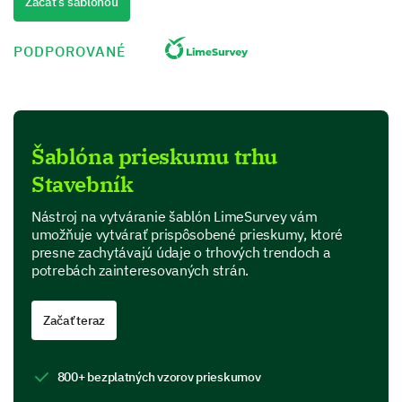
Začať s šablónou
V ktorej oblasti je vaša organizácia
predovšetkým zapojená?
PODPOROVANÉ
Technológie
Zdravotná starostlivosť
Šablóna prieskumu trhu
Financie
Stavebník
Maloobchod
Nástroj na vytváranie šablón LimeSurvey vám
Vzdelávanie
umožňuje vytvárať prispôsobené prieskumy, ktoré
presne zachytávajú údaje o trhových trendoch a
Iné (prosím špecifikujte)
potrebách zainteresovaných strán.
Vaše komentáre napíšte, prosím, sem:
Začať teraz
800+ bezplatných vzorov prieskumov