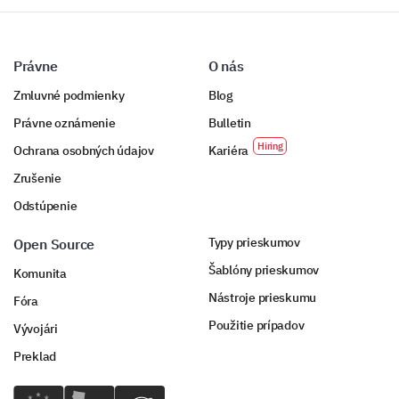
Technologické nástroje
Prieskum trhu
Právne
O nás
Informácie o zákazníkoch
Zmluvné podmienky
Blog
Právne oznámenie
Bulletin
Regulačné usmernenia
Ochrana osobných údajov
Kariéra
Analýza konkurencie
Zrušenie
Odstúpenie
Iné
Typy prieskumov
Open Source
Šablóny prieskumov
Komunita
Prosím, usporiadajte nasledujúce potenciálne
riešenia podľa ich dôležitosti pre vašu
Nástroje prieskumu
Fóra
organizáciu.
Použitie prípadov
Vývojári
Prvá možnosť
Preklad