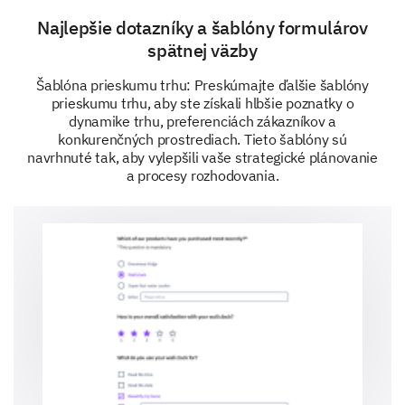
Najlepšie dotazníky a šablóny formulárov
spätnej väzby
Šablóna prieskumu trhu: Preskúmajte ďalšie šablóny
prieskumu trhu, aby ste získali hlbšie poznatky o
Do akej miery súhlasíte s nasledujúcimi
dynamike trhu, preferenciách zákazníkov a
tvrdeniami o trhových výzvach?
konkurenčných prostrediach. Tieto šablóny sú
navrhnuté tak, aby vylepšili vaše strategické plánovanie
a procesy rozhodovania.
Naša organizácia má problémy s prispôsobením sa te
Konkurencia je významnou prekážkou pre náš rast.
Dodržiavanie predpisov predstavuje významnú výzvu.
Očakávania zákazníkov sa v posledných rokoch drastick
Skúmanie riešení a príležitostí