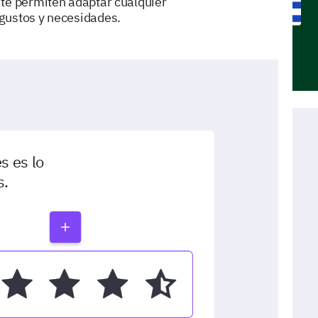
 te permiten adaptar cualquier
 gustos y necesidades.
s es lo
s.