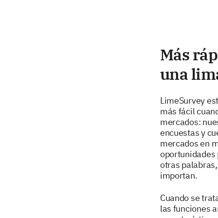
Más ráp
una lim
LimeSurvey est
más fácil cuand
mercados: nues
encuestas y cu
mercados en mu
oportunidades p
otras palabras,
importan.
Cuando se trat
las funciones 