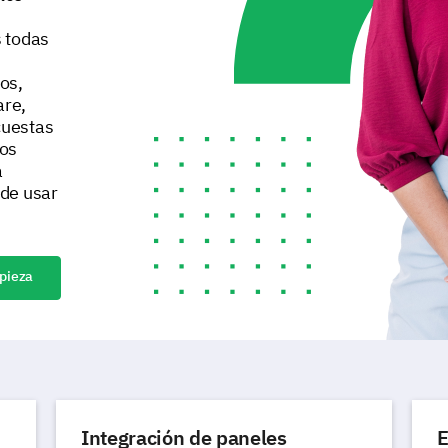
 todas
os,
are,
cuestas
eos
a
 de usar
pieza
Integración de paneles
E