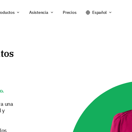
roductos
Asistencia
Precios
Español
itos
o.
ra una
 y
 los