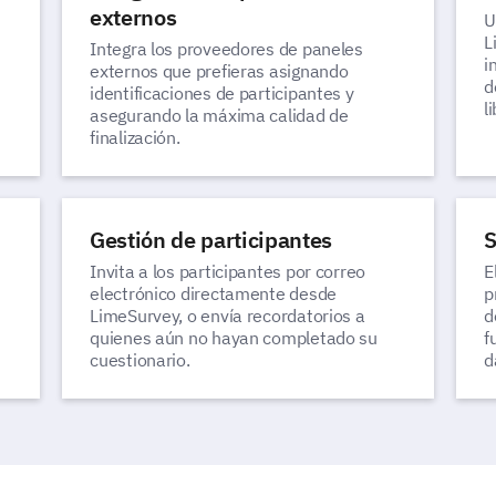
externos
U
L
Integra los proveedores de paneles
i
externos que prefieras asignando
d
identificaciones de participantes y
l
asegurando la máxima calidad de
finalización.
Gestión de participantes
S
Invita a los participantes por correo
E
electrónico directamente desde
p
LimeSurvey, o envía recordatorios a
d
quienes aún no hayan completado su
f
cuestionario.
d