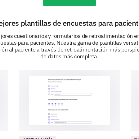
Diabetes
Hipertensión
jores plantillas de encuestas para pacien
Cáncer
jores cuestionarios y formularios de retroalimentación en
cuestas para pacientes. Nuestra gama de plantillas versát
Artritis
ión al paciente a través de retroalimentación más perspi
de datos más completa.
Ninguna de las anteriores
Si no se mencionan en las opciones anteriore
condición de salud significativa que se pres