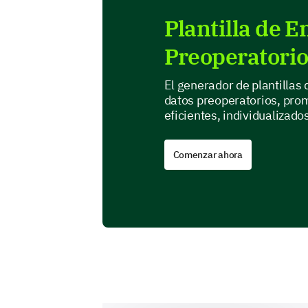
Plantilla de 
Preoperatorio
El generador de plantillas
datos preoperatorios, pro
eficientes, individualizado
Comenzar ahora