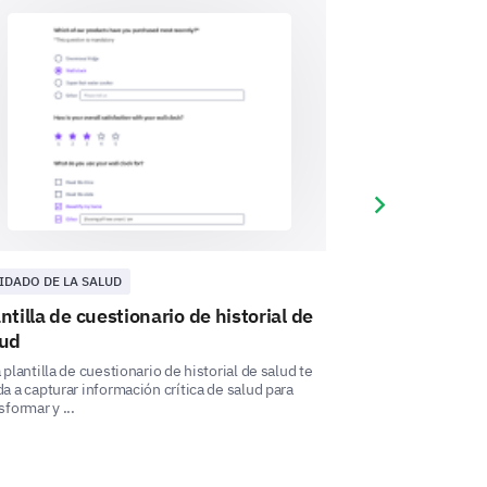
Next slide
IDADO DE LA SALUD
CUIDADO DE LA S
ntilla de cuestionario de historial de
Plantilla de e
lud
darnos información vital.
Esta plantilla de e
sobre los factores
 plantilla de cuestionario de historial de salud te
diaria y tu entor ...
iciones de salud se presenta en
a a capturar información crítica de salud para
sformar y ...