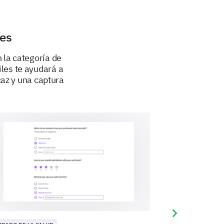
tes
 la categoría de
iles te ayudará a
caz y una captura
s, indique cualquier otra
ente en su familia:
Next slide