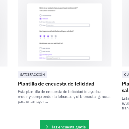
Frutas y verduras
Alcohol
Cigarrillos
Alimentos procesados
SATISFACCIÓN
CU
Historia Familiar
Plantilla de encuesta de felicidad
Pla
sa
Entender la historia de salud de su familia puede 
Esta plantilla de encuesta de felicidad te ayuda a
medir y comprender la felicidad y el bienestar general
Esta
para una mayor ...
Seleccione si alguna de las siguientes cond
ayud
tran
su familia inmediata:
Enfermedad del corazón
Haz encuesta gratis