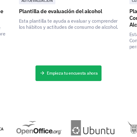
AUTOEVALUACIÓN
CU
Salud Física
de
Plantilla de evaluación del alcohol
Pla
Co
Esta plantilla te ayuda a evaluar y comprender
Al
los hábitos y actitudes de consumo de alcohol.
Su salud física es crucial para nosotros.
e
bre
Est
¿Ha estado experimentando algún síntoma f
Com
como dolor, fatiga o problemas de sueño?
per
pat
Por f
en 
Sí
resp
Empieza tu encuesta ahora
No
Si es así, por favor, elabore sobre los sín