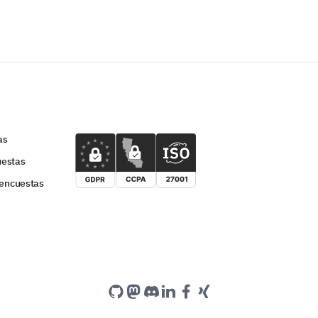
as
uestas
 encuestas