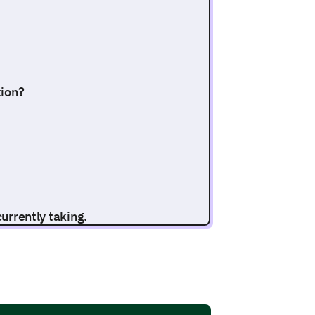
tion?
currently taking.