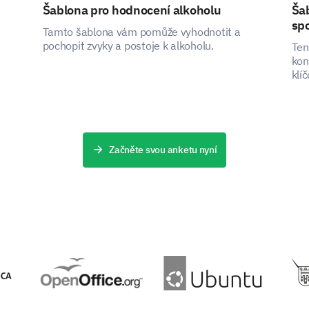
Šablona pro hodnocení alkoholu
Ša
Physical Health
sp
Tamto šablona vám pomůže vyhodnotit a
pochopit zvyky a postoje k alkoholu.
Ten
Your physical health is crucial to us.
kon
klí
Have you been experiencing any unusual phy
dos
pain, fatigue, or sleep issues?
Plea
Yes
Začněte svou anketu nyní
No
If yes, please elaborate on the symptoms yo