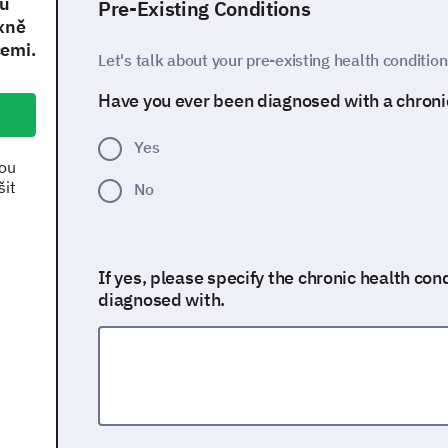
vu
Pre-Existing Conditions
xně
cemi.
Let's talk about your pre-existing health condition
Have you ever been diagnosed with a chroni
Yes
kou
šit
No
If yes, please specify the chronic health con
diagnosed with.