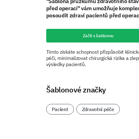
"Šablona průzkumu zdravotního sta
před operací" vám umožňuje komple
posoudit zdraví pacientů před opera
Začít s šablonou
Tímto získáte schopnost přizpůsobit klinic
péči, minimalizovat chirurgická rizika a zlep
výsledky pacientů.
Šablonové značky
Pacient
Zdravotní péče