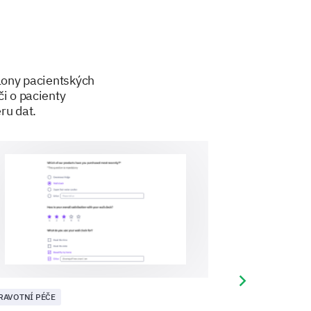
blony pacientských
i o pacienty
ru dat.
e state any other significant
Next slide
RAVOTNÍ PÉČE
ZDRAVOTNÍ PÉČE