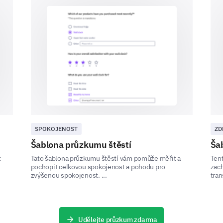
Fruits & vegetables
Alcohol
Cigarettes
Processed foods
Family History
SPOKOJENOST
ZD
Šablona průzkumu štěstí
Šab
Understanding your family's health history can giv
t
Tato šablona průzkumu štěstí vám pomůže měřit a
Ten
pochopit celkovou spokojenost a pohodu pro
Please select if any of the following health 
zach
zvýšenou spokojenost. ...
tran
family:
Heart Disease
Udělejte průzkum zdarma