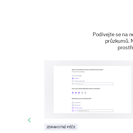
Podívejte se na n
průzkumů. N
prostř
Previous slide
ZDRAVOTNÍ PÉČE