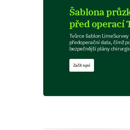
Šablona průz
před operací 
Tvůrce šablon LimeSurvey 
předoperační data, čímž po
bezpečnější plány chirurgi
Začít nyní