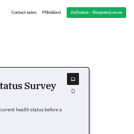
Začínáme – Bezplatná verze
Contact sales
Přihlášení
tatus Survey
urrent health status before a