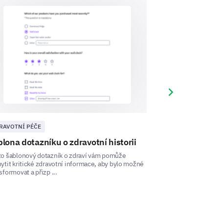
Next slide
RAVOTNÍ PÉČE
ZDRAVOTNÍ PÉČE
lona dotazníku o zdravotní historii
Šablona průz
e us vital insights.
to šablonový dotazník o zdraví vám pomůže
Tento šablona dot
conditions run in your immediate
ytit kritické zdravotní informace, aby bylo možné
stresových faktore
sformovat a přizp ...
život a pracovn ...