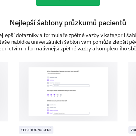
Diabetes
Hypertension
Nejlepší šablony průzkumů pacientů
Cancer
ejlepší dotazníky a formuláře zpětné vazby v kategorii ša
Arthritis
aše nabídka univerzálních šablon vám pomůže zlepšit péč
ednictvím informativnější zpětné vazby a komplexního sbě
None of the Above
If not mentioned in the options above, pleas
health conditions that run in your family:
SEBEHODNOCENÍ
ZD