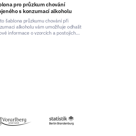
blona pro průzkum chování
Šablona dota
ojeného s konzumací alkoholu
závislosti na 
to šablona průzkumu chování při
Pochopte rozsa
zumaci alkoholu vám umožňuje odhalit
alkoholu s tím
čové informace o vzorcích a postojích
závislost na alk
sical symptoms lately, such as
pělých k pití.
se enter your comment here:
u're experiencing.