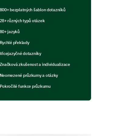
800+ bezplatných šablon dotazníků
28+ různých typů otázek
lth. Let's discuss those.
80+ jazyků
egime?
Rychlé překlady
Vícejazyčné dotazníky
rately Active
Značková zkušenost a individualizace
Neomezené průzkumy a otázky
Pokročilé funkce průzkumu
s on a weekly basis: (1 being
3
4
5