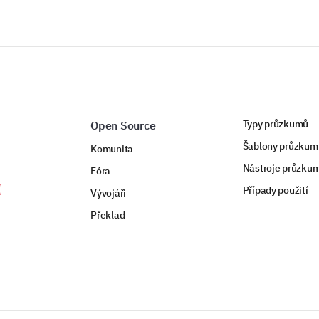
PODPOŘENO
Typy průzkumů
Open Source
Šablony průzkum
Komunita
Nástroje průzku
Fóra
Případy použití
Vývojáři
Překlad