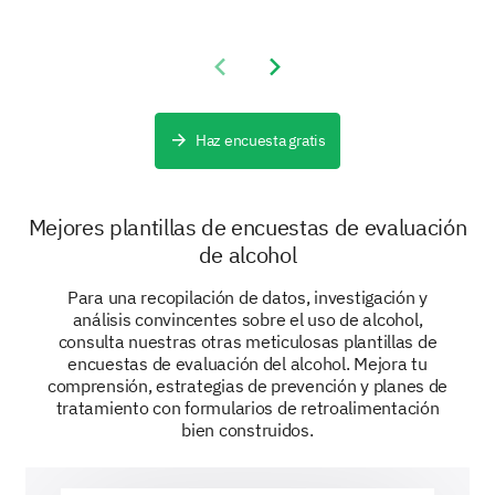
Social Relationships
Finances
Previous slide
Next slide
Dependability and Use
Haz encuesta gratis
Next, let's understand if your body has built a
tolerance or dependability on alcohol.
Mejores plantillas de encuestas de evaluación
Have you found that you need to drink
de alcohol
significantly more to feel the same effects as
before?
Para una recopilación de datos, investigación y
análisis convincentes sobre el uso de alcohol,
consulta nuestras otras meticulosas plantillas de
encuestas de evaluación del alcohol. Mejora tu
comprensión, estrategias de prevención y planes de
tratamiento con formularios de retroalimentación
bien construidos.