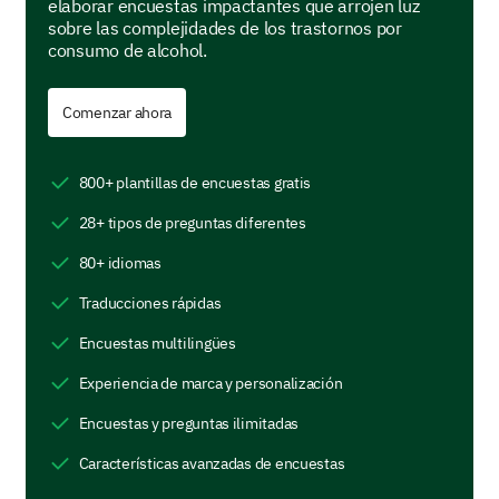
5- daily)
elaborar encuestas impactantes que arrojen luz
sobre las complejidades de los trastornos por
consumo de alcohol.
1
2
3
4
5
Drinking Scenarios
Comenzar ahora
Let's explore the different scenarios where you
consume alcohol.
800+ plantillas de encuestas gratis
In which of the following situations do you
28+ tipos de preguntas diferentes
typically consume alcohol? (select all that
apply)
80+ idiomas
Social gatherings
Traducciones rápidas
Encuestas multilingües
Alone at home
Experiencia de marca y personalización
With meals
Encuestas y preguntas ilimitadas
During work-related events
Características avanzadas de encuestas
To relax or de-stress