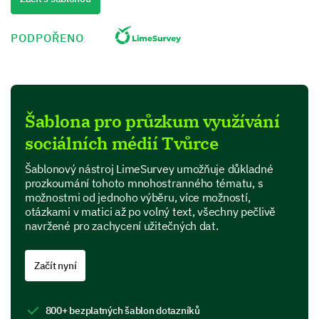
Performance
PODPOŘENO
Value for money
Product Features
Šablona pro průzkum využívání
In this section, we are interested in your perspective
sociálních médií Tvůrce
on specific features of our product.
Which features of our product do you find most
Šablonový nástroj LimeSurvey umožňuje důkladné
useful? (Select all that apply)
prozkoumání tohoto mnohostranného tématu, s
možnostmi od jednoho výběru, více možností,
otázkami v matici až po volný text, všechny pečlivě
Feature A
navržené pro zachycení užitečných dat.
Feature B
Začít nyní
Feature C
Feature D
800+ bezplatných šablon dotazníků