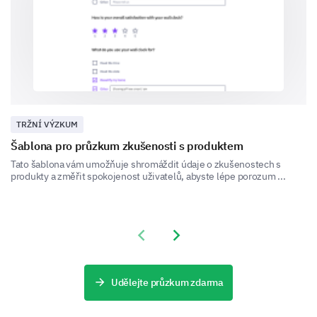
Can you provide a detailed description of a
recent experience with our customer service?
TRŽNÍ VÝZKUM
Šablona pro průzkum zkušenosti s produktem
Final Feedback
Tato šablona vám umožňuje shromáždit údaje o zkušenostech s
Share your overall experience and any additional
produkty a změřit spokojenost uživatelů, abyste lépe porozum ...
comments you have for us.
Please, share any additional comments or
suggestions you have to improve our
Previous slide
Next slide
product/services.
Udělejte průzkum zdarma