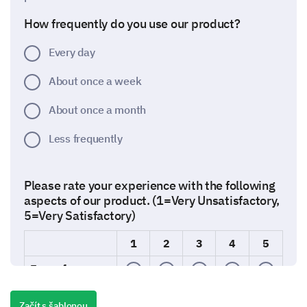
How frequently do you use our product?
Every day
About once a week
About once a month
Less frequently
Please rate your experience with the following
aspects of our product. (1=Very Unsatisfactory,
5=Very Satisfactory)
1
2
3
4
5
Ease of use
Quality
Začít s šablonou