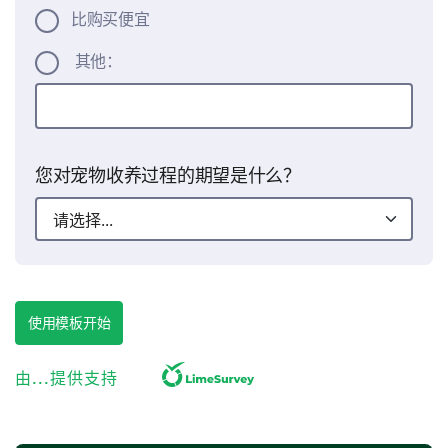
比购买便宜
其他：
您对宠物收养过程的期望是什么？
收养过程
使用模板开始
让我们听听您在收养过程中的经历。您的反馈将帮助我
们顺利解决任何障碍。
由...提供支持
在收养过程中，您遇到了什么问题，如果有的
话？