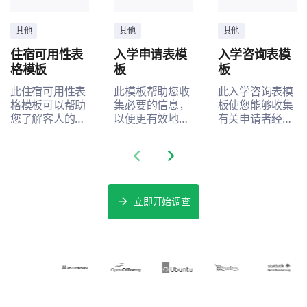
遇到困难
其他
其他
其他
仍在挣扎
住宿可用性表
入学申请表模
入学咨询表模
格模板
板
板
其他
此住宿可用性表
此模板帮助您收
此入学咨询表模
格模板可以帮助
集必要的信息，
板使您能够收集
请在此发表评论:
您了解客人的偏
以便更有效地进
有关申请者经历
好和需求，从而
行入学流程，解
的重要数据，帮
提升您的住宿服
决利益相关者的
助识别需要改进
Previous slide
Next slide
务的满意度和体
痛点，捕捉关键
的方面。
验。
数据。
立即开始调查
您发现我们机构提供的哪些资源在收养后最有帮
助？
培训资源
医疗转介