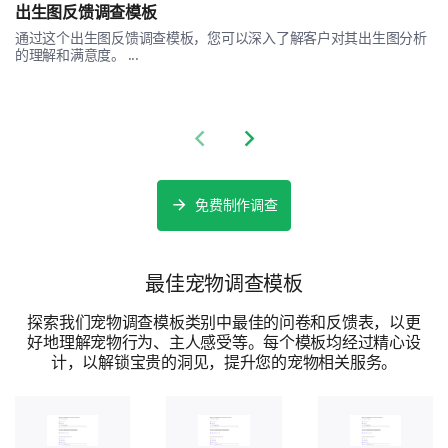
5 - 优秀
出生图反馈调查模板
通过这个出生图反馈调查模板，您可以深入了解客户对其出生图分析
的理解和满意度。 ...
1
2
3
4
5
员工协助
Previous slide
Next slide
信息清晰度
收养速度
免费制作调查
宠物选择的多样性
最佳宠物调查模板
收养后的体验
探索我们宠物调查模板类别中最佳的问卷和反馈表，以更
您收养宠物后的体验如何？我们需要了解您是否遇到任
好地理解宠物行为、主人感受等。每个模板均经过精心设
何问题，或者这次体验是否超出了您的期望。
计，以解锁宝贵的洞见，提升您的宠物相关服务。
宠物适应新家得如何？
容易