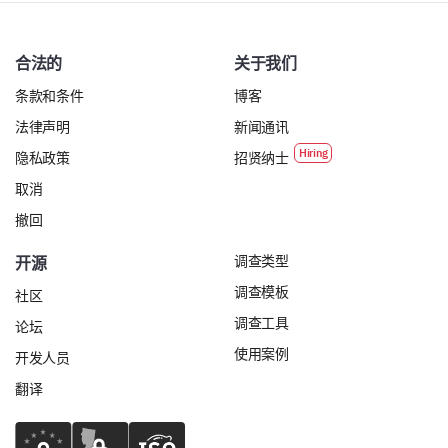
宠物主人社区
合法的
关于我们
宠物护理技巧
条款和条件
博客
24/7宠物服务热线
法律声明
新闻通讯
隐私政策
招贤纳士
总体满意度
取消
最后，让我们确认您对宠物收养体验的总体满意度。
撤回
总体来说，您对我们机构的宠物收养体验满意
调查类型
开源
吗？
调查模板
社区
调查工具
论坛
非常不满意
不满意
中立
使用案例
开发人员
满意
非常满意
翻译
您有什么建议或意见可以进一步改善我们的宠物