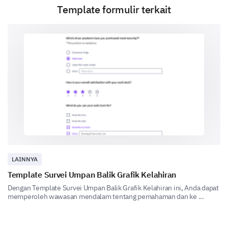
customer service, with 1 being 'Very
Template formulir terkait
Unsatisfactory' and 5 being 'Very Satisfactory'?
1
2
3
4
5
Can you provide a detailed description of a
recent experience with our customer service?
Final Feedback
LAINNYA
Share your overall experience and any additional
Template Survei Umpan Balik Grafik Kelahiran
comments you have for us.
Dengan Template Survei Umpan Balik Grafik Kelahiran ini, Anda dapat
memperoleh wawasan mendalam tentang pemahaman dan ke ...
Please, share any additional comments or
suggestions you have to improve our
product/services.