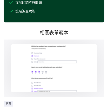
無限的調查與問題
進階調查功能
Customer Support Experience
相關表單範本
Given the importance of efficient and helpful
customer support, we would appreciate your
thoughts on your interactions (if any) with our support
team.
On a scale of 1-5, how would you rate our
customer service, with 1 being 'Very
Unsatisfactory' and 5 being 'Very Satisfactory'?
1
2
3
4
5
Can you provide a detailed description of a
recent experience with our customer service?
商業