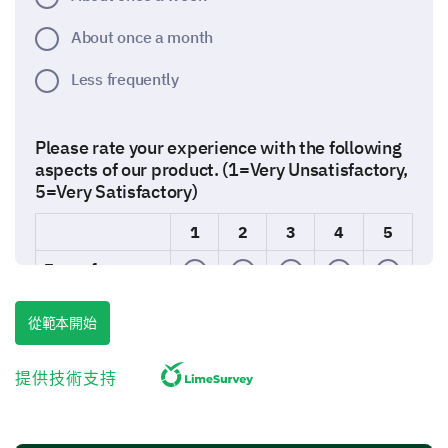
About once a month
Less frequently
Please rate your experience with the following
aspects of our product. (1=Very Unsatisfactory,
5=Very Satisfactory)
1
2
3
4
5
Ease of use
Quality
從範本開始
Performance
提供技術支持
Value for money