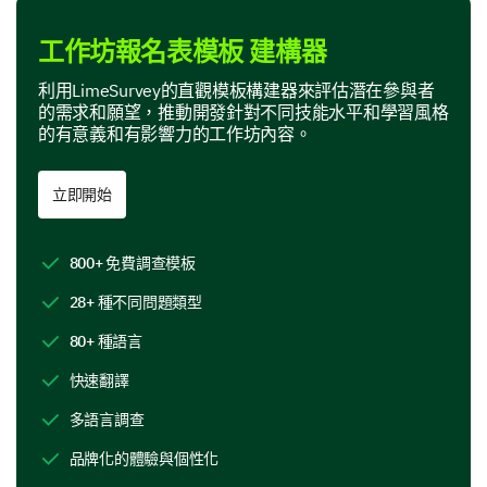
Product Features
工作坊報名表模板 建構器
In this section, we are interested in your perspective
on specific features of our product.
利用LimeSurvey的直觀模板構建器來評估潛在參與者
的需求和願望，推動開發針對不同技能水平和學習風格
Which features of our product do you find most
的有意義和有影響力的工作坊內容。
useful? (Select all that apply)
Feature A
立即開始
Feature B
800+ 免費調查模板
Feature C
28+ 種不同問題類型
Feature D
80+ 種語言
快速翻譯
If you could add or change one feature on our
多語言調查
product, what would it be and why?
品牌化的體驗與個性化