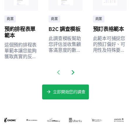
商業
商業
商業
預約排程表單
B2C 調查模板
預訂表格範本
範本
此調查模板幫助
此範本可捕捉您
您評估並收集顧
的預訂偏好、可
這個預約排程表
客滿意度的數
用性及特殊要
單範本讓您能夠
據，並找出改進
求，以幫助簡化
獲取真實的反
的領域。
預訂過程。
饋，幫助您理解
並改善預約排程
Previous slide
Next slide
服務的用戶體
驗。
立即開始您的調查