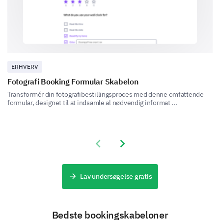
recent experience with our customer service?
ERHVERV
Fotografi Booking Formular Skabelon
Final Feedback
Transformér din fotografibestillingsproces med denne omfattende
Share your overall experience and any additional
formular, designet til at indsamle al nødvendig informat ...
comments you have for us.
Please, share any additional comments or
suggestions you have to improve our
Previous slide
Next slide
product/services.
Lav undersøgelse gratis
Bedste bookingskabeloner