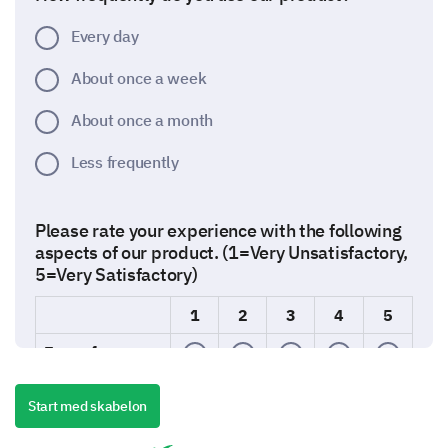
Every day
About once a week
About once a month
Less frequently
Please rate your experience with the following
aspects of our product. (1=Very Unsatisfactory,
5=Very Satisfactory)
1
2
3
4
5
Ease of use
Quality
Start med skabelon
Performance