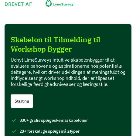
DREVET AF
Value for money
Product Features
Skabelon til Tilmelding til
In this section, we are interested in your perspective
Workshop Bygger
on specific features of our product.
Which features of our product do you find most
Udnyt LimeSurveys intuitive skabelonbygger til at
useful? (Select all that apply)
evaluere behovene og aspirationerne hos potentielle
deltagere, hvilket driver udviklingen af meningsfuldt og
indflydelsesrigt workshopindhold, der er tilpasset
Feature A
forskellige færdighedsniveauer og læringsstile.
Feature B
Start nu
Feature C
Feature D
800+ gratis spørgeskemaskabeloner
28+ forskellige spørgsmålstyper