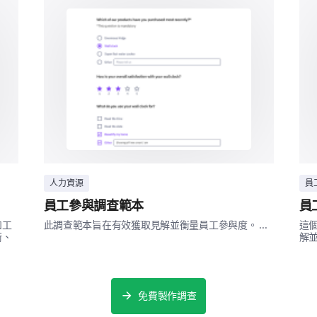
非常滿意
滿意
中立
請提供關於培訓會議的任何其他反饋或評論
人力資源
員
員工參與調查範本
員
人口統計
如工
此調查範本旨在有效獲取見解並衡量員工參與度。 ...
這
衡、
解並
我們幾乎完成了。僅有一些關於您的最後問題。
您的性別是什麼？
免費製作調查