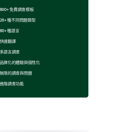
800+ 免費調查模板
28+ 種不同問題類型
80+ 種語言
快速翻譯
多語言調查
品牌化的體驗與個性化
無限的調查與問題
進階調查功能