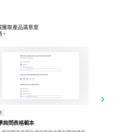
或獲取產品滿意度
略。
Next slide
他
其他
學詢問表格範本
課後活動滿意