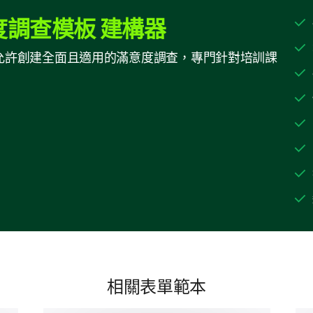
調查模板 建構器
專業知識
建構器允許創建全面且適用的滿意度調查，專門針對培訓課
課堂管理
教學輔助工具的使用
吸引學員
整體培訓滿意度
是時候討論您對我們培訓的一般滿意感受。
相關表單範本
您對所接受的培訓滿意嗎？