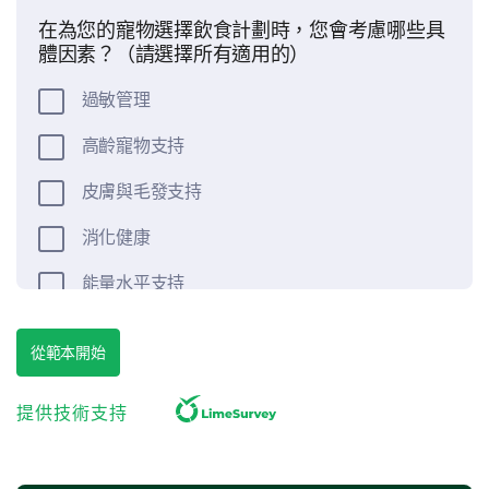
在為您的寵物選擇飲食計劃時，您會考慮哪些具
體因素？（請選擇所有適用的）
過敏管理
高齡寵物支持
皮膚與毛發支持
消化健康
能量水平支持
體重管理
從範本開始
諮詢經驗
提供技術支持
請在1至5的範圍內評價您對我們寵物營養諮詢的
整體體驗。