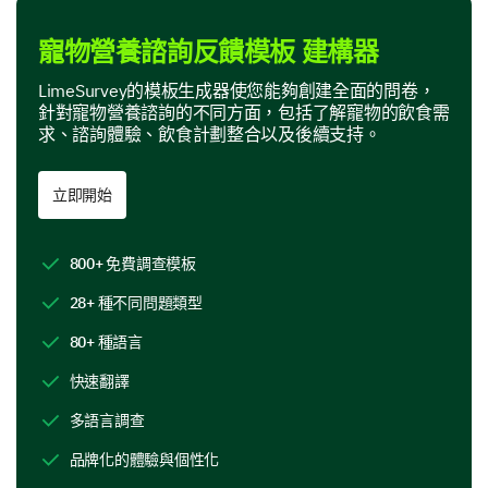
1
2
3
4
5
寵物營養諮詢反饋模板 建構器
差勁
LimeSurvey的模板生成器使您能夠創建全面的問卷，
低於平均
針對寵物營養諮詢的不同方面，包括了解寵物的飲食需
求、諮詢體驗、飲食計劃整合以及後續支持。
平均
高於平均
立即開始
優秀
800+ 免費調查模板
28+ 種不同問題類型
您能分享任何建議或反饋，以進一步改善我們的
80+ 種語言
寵物營養諮詢過程嗎？
快速翻譯
多語言調查
品牌化的體驗與個性化