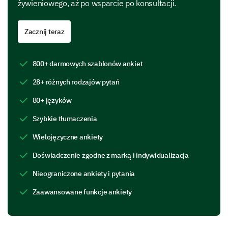
Below Average
żywieniowego, aż po wsparcie po konsultacji.
Average
Zacznij teraz
Above Average
800+ darmowych szablonów ankiet
Excellent
28+ różnych rodzajów pytań
80+ języków
Can you share any suggestions or feedback to
further improve our pet nutrition consultation
Szybkie tłumaczenia
process?
Wielojęzyczne ankiety
Doświadczenie zgodne z marką i indywidualizacja
Nieograniczone ankiety i pytania
Zaawansowane funkcje ankiety
Implementation of Diet Plan
How easy was it to integrate the suggested