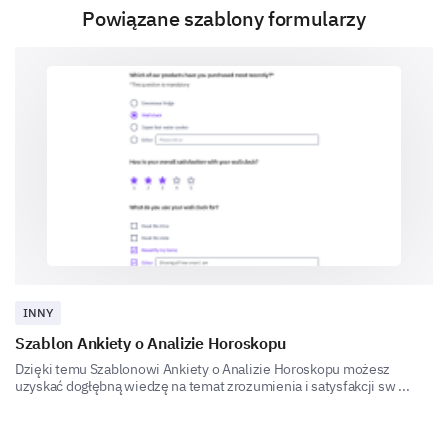
diet plan into your pet's routine?
Powiązane szablony formularzy
Follow Up & Support
Were the follow-up practices after the
consultation effective in monitoring your pet's
diet implementation process?
Yes
No
What additional support could be beneficial to
INNY
you during your pet's diet transition?
Szablon Ankiety o Analizie Horoskopu
Dzięki temu Szablonowi Ankiety o Analizie Horoskopu możesz
uzyskać dogłębną wiedzę na temat zrozumienia i satysfakcji sw ...