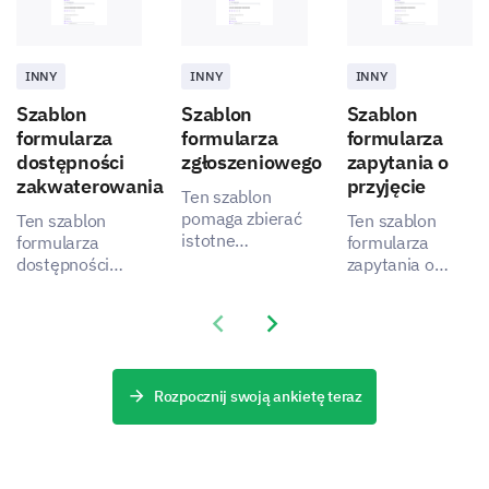
INNY
INNY
INNY
Szablon
Szablon
Szablon
formularza
formularza
formularza
dostępności
zgłoszeniowego
zapytania o
zakwaterowania
przyjęcie
Ten szablon
pomaga zbierać
Ten szablon
Ten szablon
istotne
formularza
formularza
informacje w
dostępności
zapytania o
celu
zakwaterowania
przyjęcie
efektywniejszego
pozwala
umożliwia
Previous slide
Next slide
procesu
zrozumieć
zebranie
rekrutacji,
preferencje i
ważnych danych
rozwiązując
potrzeby Twoich
dotyczących
problemy
gości,
doświadczeń
Rozpocznij swoją ankietę teraz
interesariuszy
ujawniając, jak
kandydatów, co
poprzez
możesz
pomaga w
gromadzenie
poprawić
identyfikacji
kluczowych
satysfakcję i
obszarów do