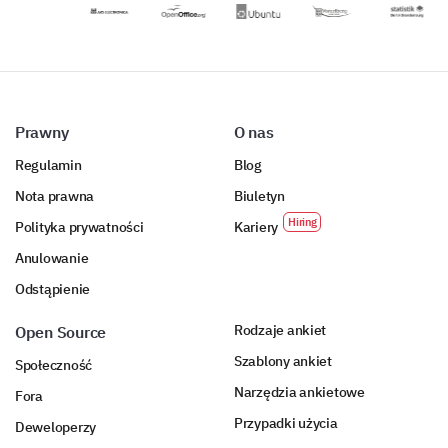
danych.
doświadczenie z
poprawy.
usług
zakwaterowania.
Prawny
O nas
Regulamin
Blog
Nota prawna
Biuletyn
Polityka prywatności
Kariery
Anulowanie
Odstąpienie
Rodzaje ankiet
Open Source
Szablony ankiet
Społeczność
Narzędzia ankietowe
Fora
Przypadki użycia
Deweloperzy