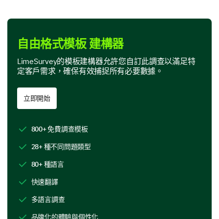
請評估您最近體驗的以下各個方面。
自由格式模板 建構器
非常不滿意
不滿意
中立
滿意
非
LimeSurvey的模板建構器允許您自訂此調查以滿足特
定客戶需求，確保有效捕捉所有必要數據。
服務質量
工作人員友善度
立即開始
效率
800+ 免費調查模板
整體滿意度
28+ 種不同問題類型
80+ 種語言
您能描述一下您在最近的經驗中遇到的任何挑戰
或問題嗎？
快速翻譯
多語言調查
品牌化的體驗與個性化