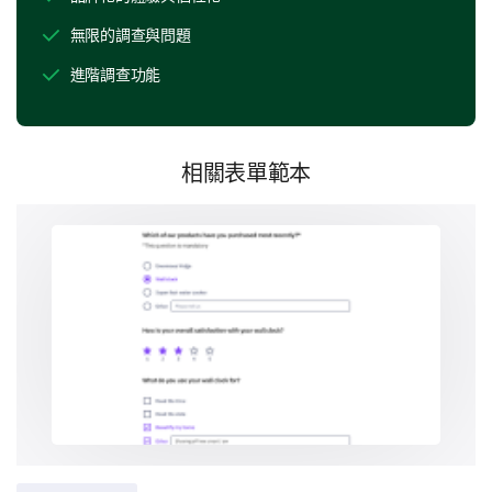
無限的調查與問題
進階調查功能
您的意見很重要
您的意見有助於塑造我們服務的未來。讓我們深入了解
您的觀點。
相關表單範本
您是否同意以下陳述？
是
不確定
否
員工知識豐富。
環境讓人感到受歡迎。
服務符合我的期望。
根據您的經驗，您會多大可能向他人推薦我們的
服務？