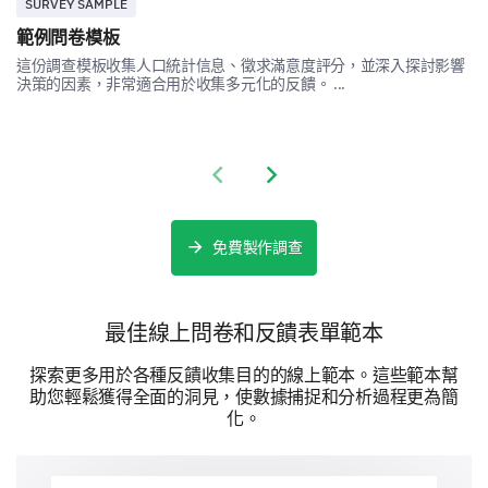
SURVEY SAMPLE
範例問卷模板
非常可能
這份調查模板收集人口統計信息、徵求滿意度評分，並深入探討影響
決策的因素，非常適合用於收集多元化的反饋。 ...
可能
中立
Previous slide
Next slide
不太可能
非常不可能
免費製作調查
請在此輸入您的留言:
最佳線上問卷和反饋表單範本
探索更多用於各種反饋收集目的的線上範本。這些範本幫
助您輕鬆獲得全面的洞見，使數據捕捉和分析過程更為簡
化。
您訪問的每一部分花費了多長時間？