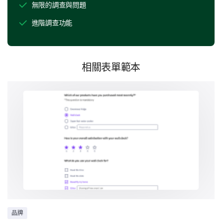
無限的調查與問題
吸引人的標語
進階調查功能
數位廣告對您購買行為的影響
相關表單範本
在這一部分，我們希望了解我們的數位廣告如何影響您
的購買決策。
我們的數位廣告是否影響了您做出購買決策？
- 如果是，請具體說明它如何影響您。
是
否
請在此輸入您的留言:
品牌