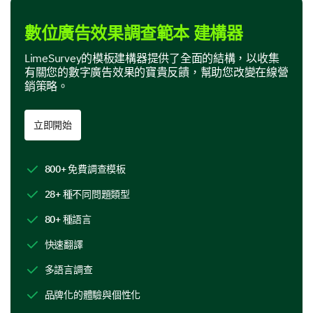
1
2
3
4
5
數位廣告效果調查範本 建構器
創意
LimeSurvey的模板建構器提供了全面的結構，以收集
有關您的數字廣告效果的寶貴反饋，幫助您改變在線營
相關性
銷策略。
產品清晰度
立即開始
行動呼籲
800+ 免費調查模板
我們的數位廣告中最吸引您的元素是什麼？
28+ 種不同問題類型
圖像
80+ 種語言
快速翻譯
產品描述
多語言調查
折扣/優惠券
品牌化的體驗與個性化
公司品牌