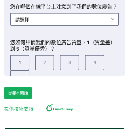
您在哪個在線平台上注意到了我們的數位廣告？
您如何評價我們的數位廣告質量，1（質量差）
到 5（質量優秀）？
1
2
3
4
5
從範本開始
我們數位廣告活動的深入分析
現在，我們希望更深入地了解您對我們數位廣告活動特
提供技術支持
定方面的看法。
請對我們的數位廣告的以下幾個方面進行評分，
1（差）到 5（優秀）。