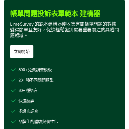
Product Features
帳單問題投訴表單範本 建構器
In this section, we are interested in your perspective
on specific features of our product.
LimeSurvey 的範本建構器使收集有關帳單問題的數據
變得簡單且友好，促進輕鬆識別需要重要關注的具體問
Which features of our product do you find most
題領域。
useful? (Select all that apply)
Feature A
立即開始
Feature B
800+ 免費調查模板
Feature C
28+ 種不同問題類型
Feature D
80+ 種語言
快速翻譯
If you could add or change one feature on our
多語言調查
product, what would it be and why?
品牌化的體驗與個性化