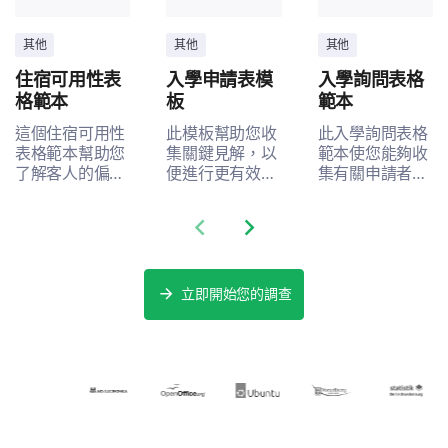
其他
其他
其他
住宿可用性表
入學申請表模
入學詢問表格
格範本
板
範本
這個住宿可用性
此模板幫助您收
此入學詢問表格
表格範本幫助您
集關鍵見解，以
範本使您能夠收
了解客人的偏好
便進行更有效的
集有關申請者經
和需求，揭示如
入學流程，通過
驗的重要數據，
何提升您住宿服
捕捉關鍵數據來
幫助識別改善的
Previous slide
Next slide
務的滿意度和體
解決利益相關者
方面。
驗。
的痛點。
立即開始您的調查