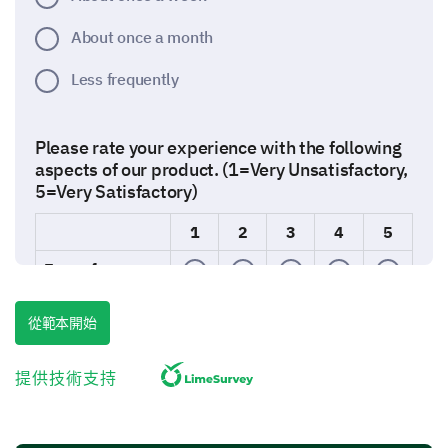
About once a month
Less frequently
Please rate your experience with the following
aspects of our product. (1=Very Unsatisfactory,
5=Very Satisfactory)
1
2
3
4
5
Ease of use
Quality
從範本開始
Performance
提供技術支持
Value for money