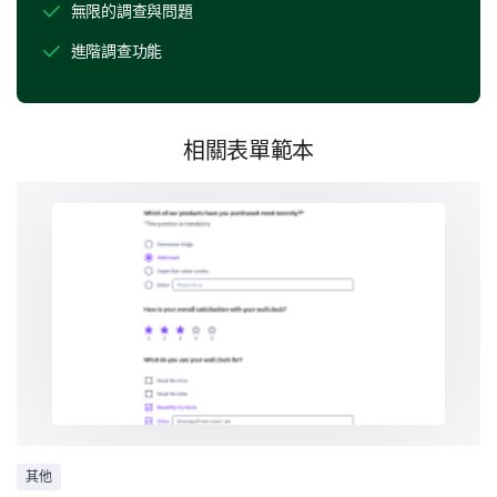
無限的調查與問題
進階調查功能
Customer Support Experience
相關表單範本
Given the importance of efficient and helpful
customer support, we would appreciate your
thoughts on your interactions (if any) with our support
team.
On a scale of 1-5, how would you rate our
customer service, with 1 being 'Very
Unsatisfactory' and 5 being 'Very Satisfactory'?
1
2
3
4
5
Can you provide a detailed description of a
recent experience with our customer service?
其他