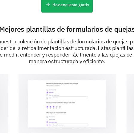
Haz encuesta gratis
Mejores plantillas de formularios de queja
uestra colección de plantillas de formularios de quejas p
der de la retroalimentación estructurada. Estas plantilla
IMPULSADO POR
e medir, entender y responder fácilmente a las quejas de 
manera estructurada y eficiente.