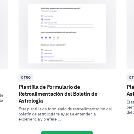
'Very Unsatisfactory' and 5 being 'Very Satis
1
2
3
4
5
Can you provide a detailed description of a 
customer service?
OTRO
OT
Plantilla de Formulario de
Pla
Retroalimentación del Boletín de
Ast
te
Final Feedback
Astrología
la
Esta
perm
Esta plantilla de formulario de retroalimentación del
Share your overall experience and any additiona
del 
boletín de astrología te ayuda a entender la
experiencia y prefere ...
Please, share any additional comments or s
our product/services.