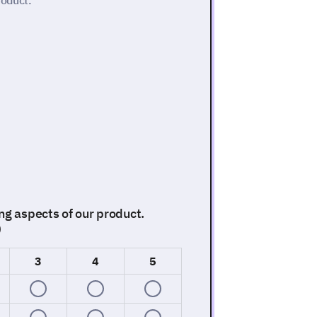
roduct.
ng aspects of our product.
)
3
4
5