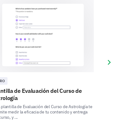
factory'?
recent experience with our
Next slide
RO
ASTROLOGÍA
ntilla de Evaluación del Curso de
Plantilla de 
rología
Astrológica
 plantilla de Evaluación del Curso de Astrología te
Esta Plantilla de 
ite medir la eficacia de tu contenido y entrega
te permite medir la
l comments you have for us.
curso, y ...
entender cómo se i
uggestions you have to improve