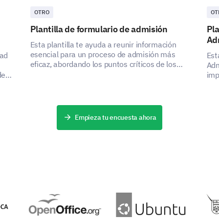
OTRO
OT
Plantilla de formulario de admisión
Pla
Ad
Esta plantilla te ayuda a reunir información
esencial para un proceso de admisión más
dad
Est
eficaz, abordando los puntos críticos de los
Adm
interesados al capturar datos importantes.
des,
imp
sol
 de
mej
Empieza tu encuesta ahora