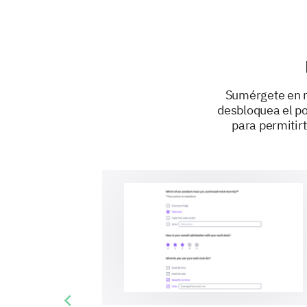
Sumérgete en n
desbloquea el po
para permitirt
Previous slide