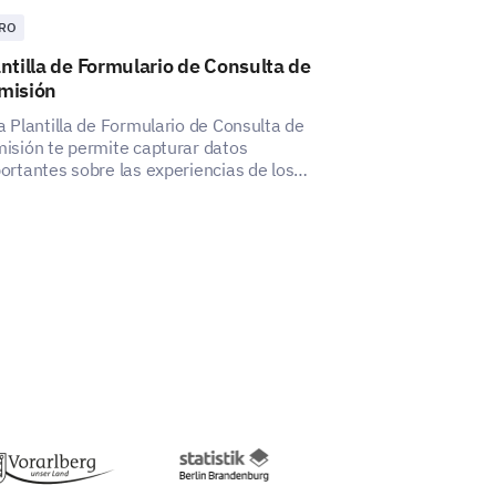
RO
OTRO
ntilla de Formulario de Consulta de
Plantilla de 
misión
Extracurricul
a Plantilla de Formulario de Consulta de
Esta plantilla t
isión te permite capturar datos
completa sobre 
ortantes sobre las experiencias de los
estudiantes con
icitantes, ayudando a identificar aspectos a
orar.