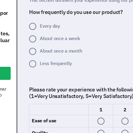
This section unravels your experience using our p
How frequently do you use our product?
 por
Every day
tes,
About once a week
aluar
About once a month
Less frequently
mar
Please rate your experience with the followi
o
(1=Very Unsatisfactory, 5=Very Satisfactory
1
2
Ease of use
Quality