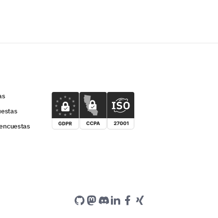
as
uestas
 encuestas