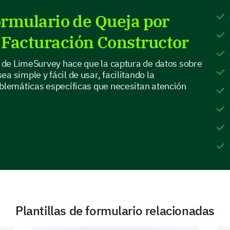
Feature D
Formulario de Queja por
Facturación Constructor
If you could add or change one feature on o
as de LimeSurvey hace que la captura de datos sobre
why?
a simple y fácil de usar, facilitando la
oblemáticas específicas que necesitan atención
Customer Support Experience
Given the importance of efficient and helpful cu
your thoughts on your interactions (if any) with o
Plantillas de formulario relacionadas
On a scale of 1-5, how would you rate our cu