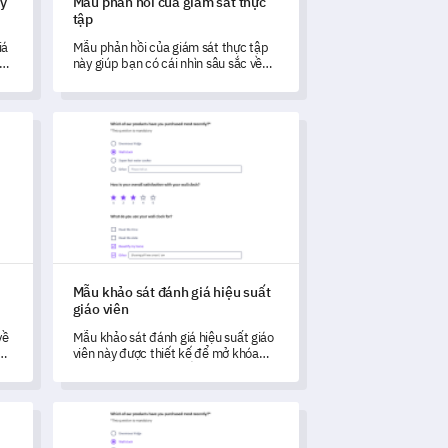
ạy
Mẫu phản hồi của giám sát thực
tập
iá
Mẫu phản hồi của giám sát thực tập
y
này giúp bạn có cái nhìn sâu sắc về
quá trình thực tập từ góc độ của giám
sát viên.
yện viên thể thao
Mẫu khảo sát đánh giá hiệu suất giáo viên
Mẫu khảo sát đánh giá hiệu suất
giáo viên
về
Mẫu khảo sát đánh giá hiệu suất giáo
ạn
viên này được thiết kế để mở khóa
ợc
phản hồi quan trọng về phương pháp
giảng dạy, quản lý lớp học và phát
i
triển nghề nghiệp của bạn.
ạy
Mẫu Đánh Giá Giáo Viên Lái Xe