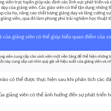
ng viên trực tuyến giúp xác định các lĩnh vực phát triển v
dạy của giảng viên. Các giáo viên có thể tận dụng những th
p của họ, nâng cao chất lượng giảng dạy và tăng cường sự 
 giảng viên, qua đó làm phong phú trải nghiệm học thuật t
 của giảng viên có thể giúp hiểu quan điểm của si
ảng viên cung cấp cho sinh viên một nền tảng để thể hiện những 
i này cung cấp cái nhìn quý giá về hiệu suất của giảng viên và nh
 nào có thể được thực hiện sau khi phân tích các đ
ủa giảng viên có thể ảnh hưởng đến sự phát triển h