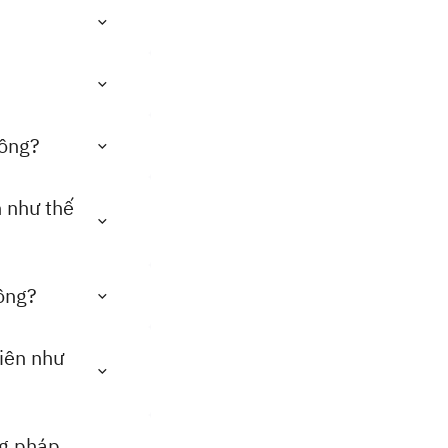
hông?
n như thế
hông?
iên như
ng pháp