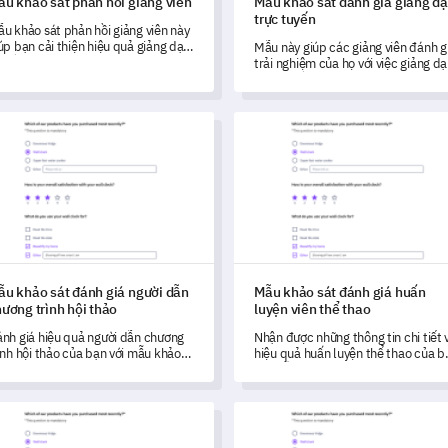
ẫu khảo sát phản hồi giảng viên
Mẫu khảo sát đánh giá giảng d
trực tuyến
u khảo sát phản hồi giảng viên này
úp bạn cải thiện hiệu quả giảng dạy
Mẫu này giúp các giảng viên đánh g
 kết quả học tập.
trải nghiệm của họ với việc giảng dạ
trực tuyến và xác định những thách
thức mà họ gặp phải.
khảo sát đánh giá người dẫn chương trình hội thảo
Mẫu khảo sát đánh giá huấn lu
ẫu khảo sát đánh giá người dẫn
Mẫu khảo sát đánh giá huấn
ương trình hội thảo
luyện viên thể thao
nh giá hiệu quả người dẫn chương
Nhận được những thông tin chi tiết 
ình hội thảo của bạn với mẫu khảo
hiệu quả huấn luyện thể thao của b
t đánh giá toàn diện này.
với mẫu khảo sát toàn diện này, đư
thiết kế để đánh giá hiệu suất,
phương pháp và các lĩnh vực cần cả
đánh giá trợ giảng
Mẫu khảo sát hiệu quả giảng d
thiện.