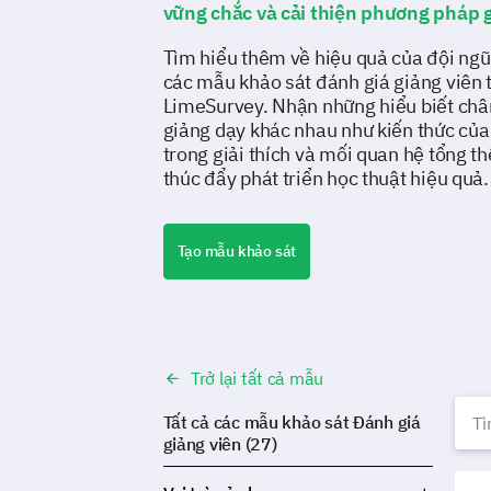
vững chắc và cải thiện phương pháp g
Tìm hiểu thêm về hiệu quả của đội ngũ
các mẫu khảo sát đánh giá giảng viên 
LimeSurvey. Nhận những hiểu biết chân
giảng dạy khác nhau như kiến thức của 
trong giải thích và mối quan hệ tổng th
thúc đẩy phát triển học thuật hiệu quả.
Tạo mẫu khảo sát
Trở lại tất cả mẫu
M
Tất cả các mẫu khảo sát Đánh giá
giảng viên (27)
Mẫu 