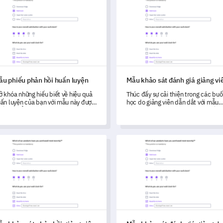
ẫu phiếu phản hồi huấn luyện
Mẫu khảo sát đánh giá giảng vi
 khóa những hiểu biết về hiệu quả
Thúc đẩy sự cải thiện trong các buổ
ấn luyện của bạn với mẫu này được
học do giảng viên dẫn dắt với mẫu
iết kế để đo lường sự hài lòng của
khảo sát toàn diện này được thiết k
ách hàng và hiểu những lĩnh vực có
để đánh giá hiệu quả giảng viên và
ể cải thiện.
tính liên quan của khóa học.
khảo sát phản hồi giảng viên
Mẫu khảo sát đánh giá giảng d