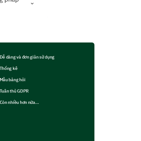
Dễ dàng và đơn giản sử dụng
Thống kê
Mẫu bảng hỏi
Tuân thủ GDPR
Còn nhiều hơn nữa…