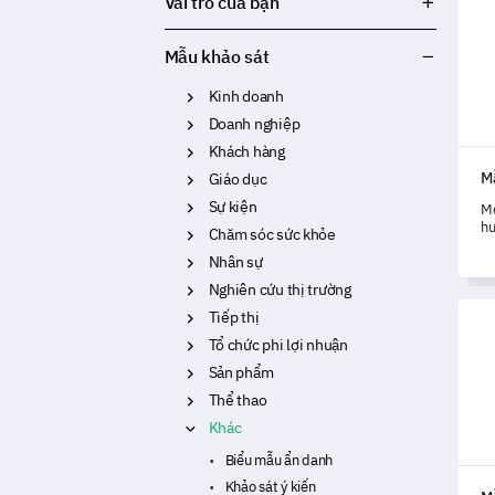
Vai trò của bạn
Mẫu khảo sát
Kinh doanh
Doanh nghiệp
Khách hàng
M
Giáo dục
Sự kiện
Mở
hu
Chăm sóc sức khỏe
th
Nhân sự
kh
th
Nghiên cứu thị trường
Mẫu 
Tiếp thị
Tổ chức phi lợi nhuận
Sản phẩm
Thể thao
Khác
Biểu mẫu ẩn danh
Khảo sát ý kiến