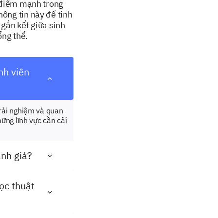
à điểm mạnh trong
ông tin này để tinh
gắn kết giữa sinh
ổng thể.
nh viên
trải nghiệm và quan
ững lĩnh vực cần cải
ánh giá?
ọc thuật