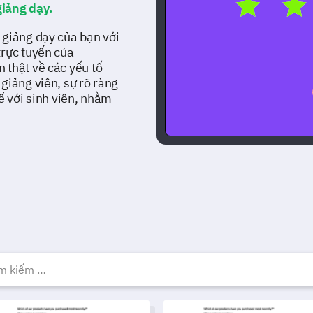
iảng dạy.
 giảng dạy của bạn với
trực tuyến của
 thật về các yếu tố
giảng viên, sự rõ ràng
ể với sinh viên, nhằm
ẫu, Ví dụ & Biểu mẫu Khảo
phiếu phản hồi huấn luyện
Mẫu khảo sát đánh giá giảng v