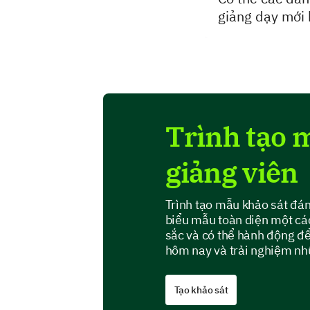
giảng dạy mới
Trình tạo 
giảng viên
Trình tạo mẫu khảo sát đán
biểu mẫu toàn diện một cá
sắc và có thể hành động để
hôm nay và trải nghiệm nhữn
Tạo khảo sát