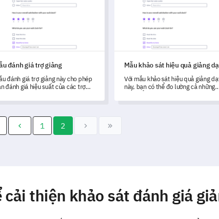
u đánh giá trợ giảng
Mẫu khảo sát hiệu quả giảng d
u đánh giá trợ giảng này cho phép
Với mẫu khảo sát hiệu quả giảng dạ
n đánh giá hiệu suất của các trợ
này, bạn có thể đo lường cả những
ảng một cách hiệu quả và thu thập
đặc điểm cá nhân và chuyên môn c
ông tin về hiệu quả của họ.
các gia sư và thu thập thông tin về
hiệu quả của phương pháp giảng d
của họ.
1
2
 cải thiện khảo sát đánh giá giả