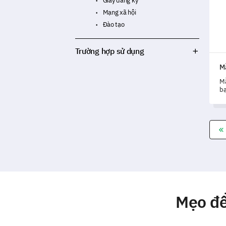
Giấy đăng ký
Mạng xã hội
Đào tạo
Trường hợp sử dụng
Mẫ
Mẫ
bạ
gi
th
Mẹo để