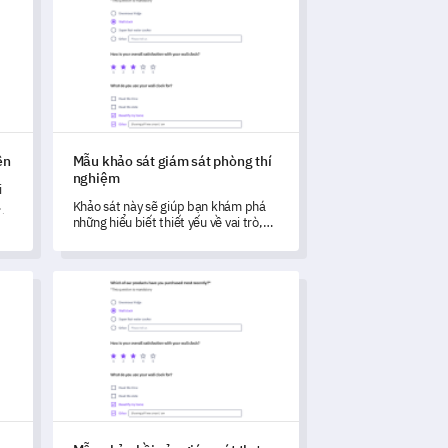
ên
Mẫu khảo sát giám sát phòng thí
nghiệm
i
Khảo sát này sẽ giúp bạn khám phá
ế
những hiểu biết thiết yếu về vai trò,
trách nhiệm và thách thức của các
giám sát viên phòng thí nghiệm, thúc
đẩy cải tiến dịch vụ.
ạy trực tuyến
Mẫu phản hồi của giám sát thực tập