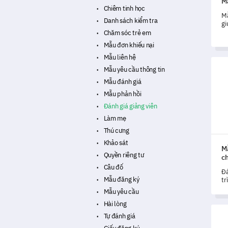
M
Chiêm tinh học
Mẫ
Danh sách kiểm tra
gi
và
Chăm sóc trẻ em
Mẫu đơn khiếu nại
Mẫu liên hệ
Mẫu 
Mẫu yêu cầu thông tin
Mẫu đánh giá
Mẫu phản hồi
Đánh giá giảng viên
Làm mẹ
Thú cưng
Khảo sát
M
Quyền riêng tư
ch
Câu đố
Đá
Mẫu đăng ký
tr
sá
Mẫu yêu cầu
Hài lòng
Mẫu 
Tự đánh giá