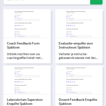
Coach Feedback Form Sjabloon
Evaluatie-enquête voor Instru
Coach Feedback Form
Evaluatie-enquête voor
Sjabloon
Instructeurs Sjabloon
Ontdek inzichten over uw
Verbeter je instructie-
coachingseffectiviteit met
gebaseerde sessies met deze
deze sjabloon die is ontworpen
uitgebreide sjabloon die is
om de tevredenheid van uw
ontworpen om de effectiviteit
Laboratorium Supervisor Enquête Sjabloon
Docent Feedback Enquête Sja
cliënten te meten en mogelijke
van de instructeur en de
verbetergebieden te
relevantie van de cursus te
begrijpen.
evalueren.
Laboratorium Supervisor
Docent Feedback Enquête
Enquête Sjabloon
Sjabloon