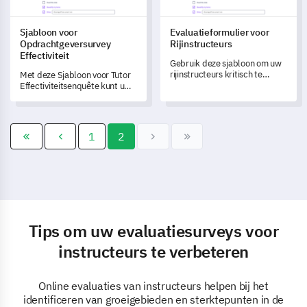
Sjabloon voor
Evaluatieformulier voor
Opdrachtgeversurvey
Rijinstructeurs
Effectiviteit
Gebruik deze sjabloon om uw
rijinstructeurs kritisch te
Met deze Sjabloon voor Tutor
evalueren en uw
Effectiviteitsenquête kunt u
servicekwaliteit te verbeteren.
zowel persoonlijke als
professionele eigenschappen
van uw tutors meten en
inzichten verwerven in de
1
2
effectiviteit van hun
instructiemethoden.
Tips om uw evaluatiesurveys voor
instructeurs te verbeteren
Online evaluaties van instructeurs helpen bij het
identificeren van groeigebieden en sterktepunten in de