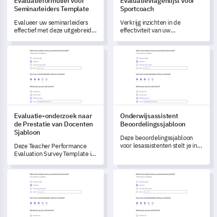
Evaluatieformulier voor
Evaluatievragenlijst voor
Seminarleiders Template
Sportcoach
Evalueer uw seminarleiders
Verkrijg inzichten in de
effectief met deze uitgebreide
effectiviteit van uw
evaluatie-enquête sjabloon.
sportcoaching met deze
uitgebreide sjabloon,
Evaluatie-onderzoek naar de Prestatie van Docenten Sjabloon
Onderwijsassistent Beoordeli
ontworpen om prestaties,
methoden en verbeterpunten
te evalueren.
Evaluatie-onderzoek naar
Onderwijsassistent
de Prestatie van Docenten
Beoordelingssjabloon
Sjabloon
Deze beoordelingssjabloon
voor lesassistenten stelt je in
Deze Teacher Performance
staat om de prestaties van je
Evaluation Survey Template is
lesassistenten effectief te
ontworpen om essentiële
evalueren en inzichten te
feedback te verkrijgen over uw
Sjabloon voor Opdrachtgeversurvey Effectiviteit
Evaluatieformulier voor Rijins
verkrijgen in hun effectiviteit.
lesmethoden, klasbeheer en
professionele ontwikkeling.