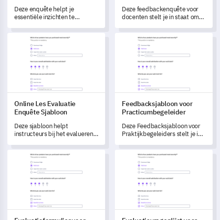
Deze enquête helpt je
Deze feedbackenquête voor
essentiële inzichten te
docenten stelt je in staat om
verkrijgen in de rollen,
verbeteringen in de
verantwoordelijkheden en
onderwijseffectiviteit en
Online Les Evaluatie Enquête Sjabloon
Feedbacksjabloon voor Practi
uitdagingen van lab
leerresultaten te stimuleren.
supervisors, wat de
verbetering van diensten
bevordert.
Online Les Evaluatie
Feedbacksjabloon voor
Enquête Sjabloon
Practicumbegeleider
Deze sjabloon helpt
Deze Feedbacksjabloon voor
instructeurs bij het evalueren
Praktijkbegeleiders stelt je in
van hun ervaringen met online
staat om diepgaande inzichten
onderwijs en het identificeren
te verkrijgen in het
Evaluatieformulier voor Seminarleiders Template
Evaluatievragenlijst voor Spor
van de uitdagingen waarmee
praktijkproces vanuit het
ze worden geconfronteerd.
perspectief van een
begeleider.