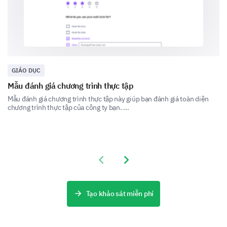
Other (please specify)
GIÁO DỤC
Mẫu đánh giá chương trình thực tập
Mẫu đánh giá chương trình thực tập này giúp bạn đánh giá toàn diện
chương trình thực tập của công ty bạn. ...
What improvements would you suggest in the
orientation program's content?
Previous slide
Next slide
Tạo khảo sát miễn phí
How would you rate the presenter’s
communication skills?