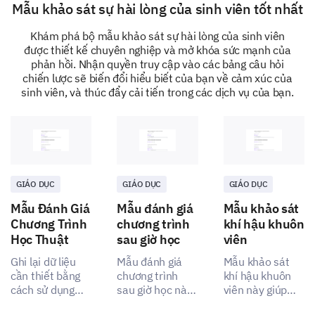
Mẫu khảo sát sự hài lòng của sinh viên tốt nhất
Khám phá bộ mẫu khảo sát sự hài lòng của sinh viên
được thiết kế chuyên nghiệp và mở khóa sức mạnh của
phản hồi. Nhận quyền truy cập vào các bảng câu hỏi
Digging Deeper Into Your Experiences
chiến lược sẽ biến đổi hiểu biết của bạn về cảm xúc của
sinh viên, và thúc đẩy cải tiến trong các dịch vụ của bạn.
We are keen to know more about your experience.
Your suggestions will support us in making necessary
improvements.
For each statement, please rate your level of
agreement and the importance you attach to it.
GIÁO DỤC
GIÁO DỤC
GIÁO DỤC
Mẫu Đánh Giá
Mẫu đánh giá
Mẫu khảo sát
Chương Trình
chương trình
khí hậu khuôn
Học Thuật
sau giờ học
viên
Overall, the program enhanced my understanding of t
Ghi lại dữ liệu
Mẫu đánh giá
Mẫu khảo sát
cần thiết bằng
chương trình
khí hậu khuôn
The program competitive scope of duties and expectati
cách sử dụng
sau giờ học này
viên này giúp
mẫu đánh giá
cho phép bạn
bạn đánh giá
The program contained an appropriate level of detail.