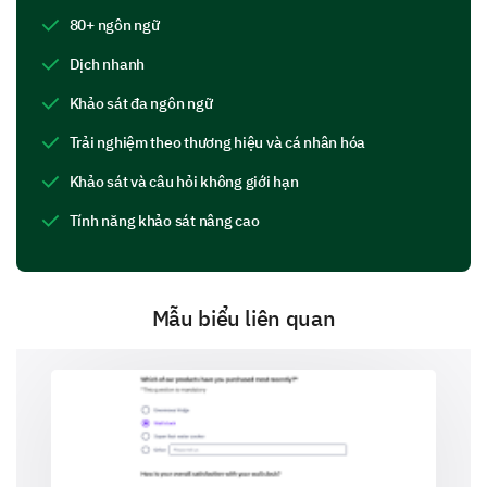
Expectations from my role
80+ ngôn ngữ
Dịch nhanh
Khảo sát đa ngôn ngữ
Trải nghiệm theo thương hiệu và cá nhân hóa
Company policy and procedures
Khảo sát và câu hỏi không giới hạn
Tính năng khảo sát nâng cao
Company's mission, vision, and values
Mẫu biểu liên quan
Networking opportunities