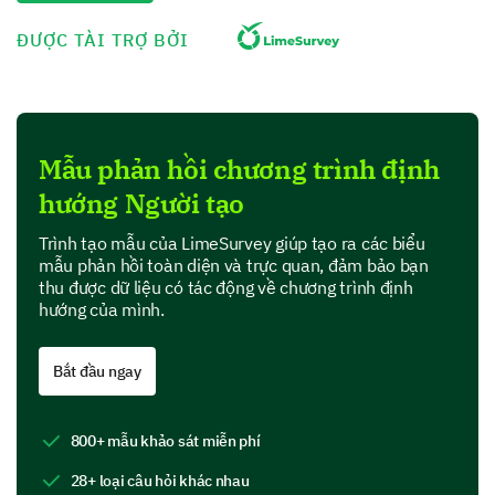
The objectives of the program were clearly mentioned.
ĐƯỢC TÀI TRỢ BỞI
The presentation/content was easy to follow.
An Exploration of Content and Presenter’s
Performance
Mẫu phản hồi chương trình định
hướng Người tạo
Your observations on the program's content and the
presenter's performance are essential. Please share
your input.
Trình tạo mẫu của LimeSurvey giúp tạo ra các biểu
mẫu phản hồi toàn diện và trực quan, đảm bảo bạn
Which aspects of the orientation program did
thu được dữ liệu có tác động về chương trình định
you find most useful? (select multiple, if
hướng của mình.
applicable)
Bắt đầu ngay
Understanding company culture
800+ mẫu khảo sát miễn phí
28+ loại câu hỏi khác nhau