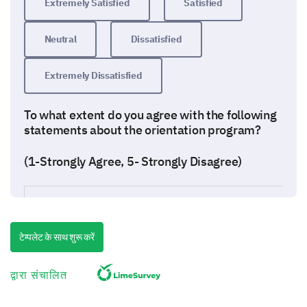
Extremely Satisfied
Satisfied
Neutral
Dissatisfied
Extremely Dissatisfied
To what extent do you agree with the following
statements about the orientation program?
(1-Strongly Agree, 5- Strongly Disagree)
The duration of the program was appropriate.
टेम्पलेट के साथ शुरू करें
The objectives of the program were clearly mentioned.
द्वारा संचालित
The presentation/content was easy to follow.