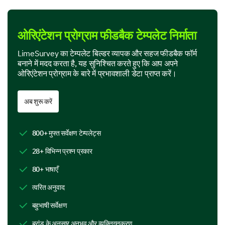
An Exploration of Content and Presenter’s
Performance
ओरिएंटेशन प्रोग्राम फीडबैक टेम्पलेट निर्माता
Your observations on the program's content and the
LimeSurvey का टेम्पलेट बिल्डर व्यापक और सहज फीडबैक फॉर्म
presenter's performance are essential. Please share
बनाने में मदद करता है, यह सुनिश्चित करते हुए कि आप अपने
your input.
ओरिएंटेशन प्रोग्राम के बारे में प्रभावशाली डेटा प्राप्त करें।
Which aspects of the orientation program did
you find most useful? (select multiple, if
अब शुरू करें
applicable)
Understanding company culture
800+ मुफ्त सर्वेक्षण टेम्पलेट्स
28+ विभिन्न प्रश्न प्रकार
80+ भाषाएँ
त्वरित अनुवाद
Expectations from my role
बहुभाषी सर्वेक्षण
ब्रांड के अनुसार अनुभव और व्यक्तिगतकरण