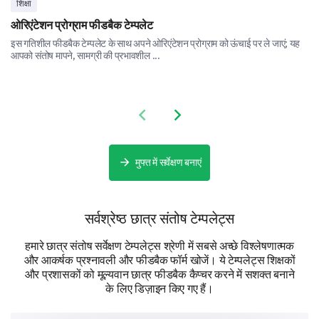
शिक्षा
Let's shift our focus to your academic experience on
ओरिएंटेशन प्रोग्राम फीडबैक टेम्पलेट
campus.
इस गतिशील फीडबैक टेम्पलेट के साथ अपने ओरिएंटेशन प्रोग्राम को ऊंचाई पर ले जाएं; यह
Which academic department do you belong to?
आपको संतोष मापने, सामग्री की प्रभावशील ...
Previous slide
Next slide
Rate your academic experience based on the
following parameters.
मुफ्त में सर्वेक्षण बनाएं
Scale: 1 (Very Poor) - 10 (Excellent)
सर्वश्रेष्ठ छात्र संतोष टेम्पलेट्स
हमारे छात्र संतोष सर्वेक्षण टेम्पलेट्स श्रेणी में सबसे अच्छे विश्लेषणात्मक
Quality of Teaching, Accessibility of Professors
और आकर्षक प्रश्नावली और फीडबैक फॉर्म खोजें। ये टेम्पलेट्स शिक्षकों
और प्रशासकों को मूल्यवान छात्र फीडबैक कैप्चर करने में सशक्त बनाने
Curriculum Relevance
के लिए डिज़ाइन किए गए हैं।
Library and Research Facilities