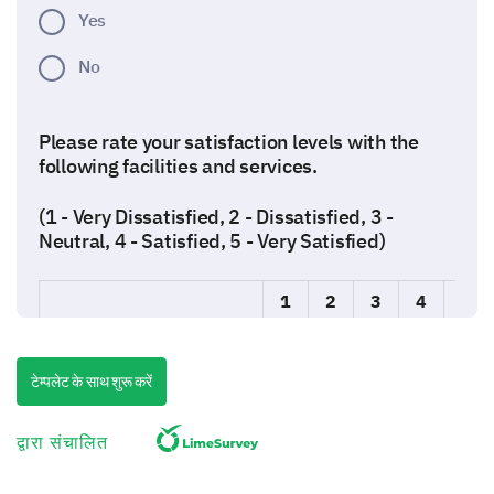
Yes
No
Please rate your satisfaction levels with the
following facilities and services.
(1 - Very Dissatisfied, 2 - Dissatisfied, 3 -
Neutral, 4 - Satisfied, 5 - Very Satisfied)
1
2
3
4
5
Library
टेम्पलेट के साथ शुरू करें
Cafeteria
Wi-Fi
द्वारा संचालित
Gym