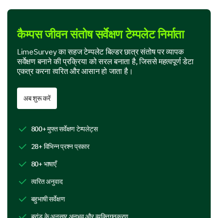
Student Medical Services
कैम्पस जीवन संतोष सर्वेक्षण टेम्पलेट निर्माता
Housing/Dormitory
LimeSurvey का सहज टेम्पलेट बिल्डर छात्र संतोष पर व्यापक
सर्वेक्षण बनाने की प्रक्रिया को सरल बनाता है, जिससे महत्वपूर्ण डेटा
Campus Community and Environment
एकत्र करना त्वरित और आसान हो जाता है।
Your feedback about the campus community and
environment is critical for us.
अब शुरू करें
Which of the following aspects of the campus
community and environment are you most
800+ मुफ्त सर्वेक्षण टेम्पलेट्स
satisfied with?
28+ विभिन्न प्रश्न प्रकार
Friendliness of Staff
80+ भाषाएँ
Friendliness of Students
त्वरित अनुवाद
Campus Cleanliness
बहुभाषी सर्वेक्षण
ब्रांड के अनुसार अनुभव और व्यक्तिगतकरण