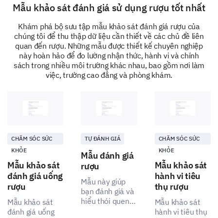
Mẫu khảo sát đánh giá sử dụng rượu tốt nhất
Khám phá bộ sưu tập mẫu khảo sát đánh giá rượu của
chúng tôi để thu thập dữ liệu cần thiết về các chủ đề liên
quan đến rượu. Những mẫu được thiết kế chuyên nghiệp
Đào tạo nhân viên về việc sử dụng rượu an toàn
này hoàn hảo để đo lường nhận thức, hành vi và chính
sách trong nhiều môi trường khác nhau, bao gồm nơi làm
việc, trường cao đẳng và phòng khám.
Chương trình hỗ trợ nhân viên cho việc lạm dụng
rượu
CHĂM SÓC SỨC
TỰ ĐÁNH GIÁ
CHĂM SÓC SỨC
KHỎE
KHỎE
Mẫu đánh giá
Mẫu khảo sát
Mẫu khảo sát
rượu
đánh giá uống
hành vi tiêu
Mẫu này giúp
Đề xuất cho chính sách rượu hiệu quả
rượu
thụ rượu
bạn đánh giá và
Chia sẻ suy nghĩ và quan điểm của bạn có thể giúp
hiểu thói quen
Mẫu khảo sát
Mẫu khảo sát
chúng tôi nâng cao các chính sách về rượu tại nơi làm
và thái độ tiêu
đánh giá uống
hành vi tiêu thụ