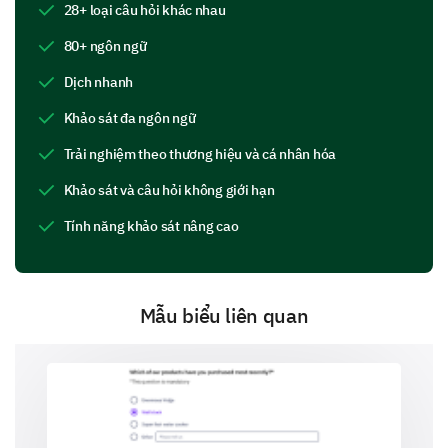
28+ loại câu hỏi khác nhau
các tuyên bố sau.
80+ ngôn ngữ
1- Rất không đồng ý
Dịch nhanh
2- Không đồng ý
3- Trung lập
Khảo sát đa ngôn ngữ
4- Đồng ý
5- Rất đồng ý
Trải nghiệm theo thương hiệu và cá nhân hóa
Khảo sát và câu hỏi không giới hạn
Tính năng khảo sát nâng cao
Việc tiêu thụ rượu trong giờ làm việc ảnh hưởng tiêu cự
Việc tiêu thụ rượu tại các sự kiện liên quan đến công v
Mẫu biểu liên quan
Việc tiêu thụ rượu thỉnh thoảng có thể giảm bớt căng th
Chính sách rượu tại nơi làm việc
Hãy thảo luận về nhận thức và quan điểm của bạn về