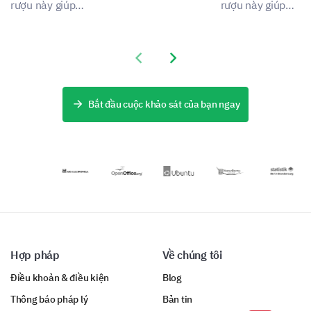
việc.
thụ rượu.
rượu này giúp
rượu này giúp
bạn có cái nhìn
bạn khám phá
Bạn sẽ đề xuất gì cho ban lãnh đạo để giúp giải
sâu sắc về thói
những hiểu biết
quyết việc lạm dụng rượu trong nơi làm việc?
quen tiêu thụ
quan trọng về
Previous slide
Next slide
rượu.
thói quen và
thái độ uống
rượu của người
lớn.
Bắt đầu cuộc khảo sát của bạn ngay
Bạn có thoải mái tham gia các buổi đào tạo bắt
buộc về việc sử dụng rượu có trách nhiệm
không?
Hợp pháp
Về chúng tôi
Điều khoản & điều kiện
Blog
Thông báo pháp lý
Bản tin