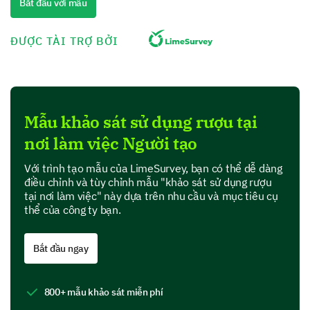
chưa?
Bắt đầu với mẫu
Có
ĐƯỢC TÀI TRỢ BỞI
Không
Điền ý kiến hay nhận xét bổ sung:
Mẫu khảo sát sử dụng rượu tại
nơi làm việc Người tạo
Với trình tạo mẫu của LimeSurvey, bạn có thể dễ dàng
điều chỉnh và tùy chỉnh mẫu "khảo sát sử dụng rượu
tại nơi làm việc" này dựa trên nhu cầu và mục tiêu cụ
Nhận thức về tác động của việc tiêu thụ
thể của công ty bạn.
rượu tại nơi làm việc
Bắt đầu ngay
Giúp chúng tôi hiểu quan điểm của bạn về cách tiêu
thụ rượu có thể ảnh hưởng đến năng suất làm việc và
các mối quan hệ tại nơi làm việc.
800+ mẫu khảo sát miễn phí
Xin vui lòng đánh giá mức độ đồng ý của bạn với