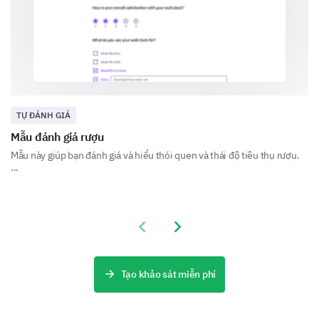
các chính sách hiện tại của nơi làm việc liên quan đến
việc sử dụng rượu.
Bạn có biết về chính sách của công ty chúng tôi
liên quan đến việc tiêu thụ rượu trong giờ làm
việc hoặc tại các sự kiện của công ty không?
Có
Không
TỰ ĐÁNH GIÁ
Mẫu đánh giá rượu
Những khía cạnh nào trong chính sách rượu của
Mẫu này giúp bạn đánh giá và hiểu thói quen và thái độ tiêu thụ rượu.
...
công ty cần cải thiện theo ý kiến của bạn? (Chọn
tất cả những gì áp dụng)
Các hướng dẫn rõ ràng hơn
Previous slide
Next slide
Tạo khảo sát miễn phí
Thực thi nghiêm ngặt