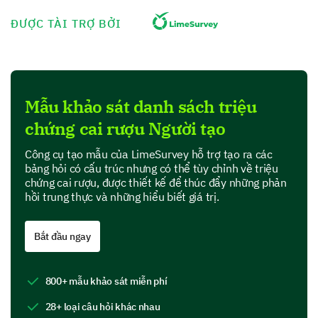
Mất ngủ
ĐƯỢC TÀI TRỢ BỞI
Buồn nôn hoặc nôn mửa
Ảo giác tạm thời
Động kinh
Mẫu khảo sát danh sách triệu
chứng cai rượu Người tạo
Không áp dụng
Công cụ tạo mẫu của LimeSurvey hỗ trợ tạo ra các
Khác:
bảng hỏi có cấu trúc nhưng có thể tùy chỉnh về triệu
chứng cai rượu, được thiết kế để thúc đẩy những phản
hồi trung thực và những hiểu biết giá trị.
Theo dõi thời gian và cường độ triệu chứng
Bắt đầu ngay
Giúp chúng tôi hiểu rõ hơn về thời gian và mức độ
nghiêm trọng của triệu chứng cai của bạn.
800+ mẫu khảo sát miễn phí
Bạn sẽ đánh giá mức độ nghiêm trọng của các
triệu chứng cai sau trên thang điểm từ 1 (nhẹ)
28+ loại câu hỏi khác nhau
đến 5 (nặng) như thế nào?