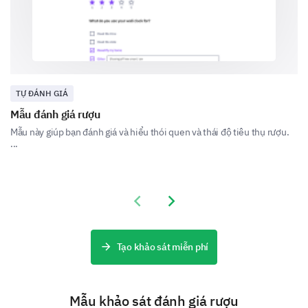
Trong vòng 2 ngày
Trong vòng 3-7 ngày
Lâu hơn một tuần
TỰ ĐÁNH GIÁ
Không áp dụng/Không biêt
Mẫu đánh giá rượu
Mẫu này giúp bạn đánh giá và hiểu thói quen và thái độ tiêu thụ rượu.
...
Quản lý triệu chứng cai
Cho chúng tôi biết thêm về sự hỗ trợ và chiến lược bạn
sử dụng để quản lý triệu chứng cai.
Previous slide
Next slide
Bạn đã sử dụng những chiến lược nào để đối phó
với triệu chứng cai? (Chọn bất kỳ điều nào áp
Tạo khảo sát miễn phí
dụng và hãy thoải mái thêm nhận xét về hiệu
quả của nó)
Thuốc
Mẫu khảo sát đánh giá rượu