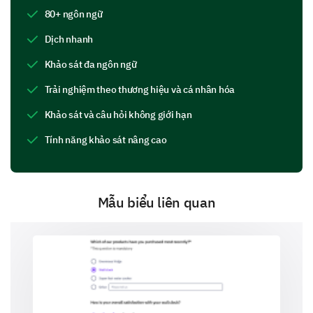
80+ ngôn ngữ
Run rẩy
Ra mồ hôi
Nhịp tim nhanh
Dịch nhanh
1 (Nhẹ)
Khảo sát đa ngôn ngữ
2 (Vừa phải)
Trải nghiệm theo thương hiệu và cá nhân hóa
3 (Rõ rệt)
Khảo sát và câu hỏi không giới hạn
4 (Nặng)
Tính năng khảo sát nâng cao
5 (Cực kỳ)
Mẫu biểu liên quan
Xin hãy cho biết khi nào bạn thường trải qua
những triệu chứng này sau khi giảm/ngừng sử
dụng rượu.
1
2
3
4
5
Trong vòng 6-24 giờ