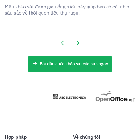
Mẫu khảo sát đánh giá uống rượu này giúp bạn có cái nhìn
Thay đổi chế độ ăn uống
sâu sắc về thói quen tiêu thụ rượu.
Previous slide
Next slide
Tập thể dục
Bắt đầu cuộc khảo sát của bạn ngay
Xin hãy chia sẻ bất kỳ phương pháp bổ sung
hoặc thay đổi lối sống nào đã có lợi trong việc
quản lý triệu chứng cai của bạn.
Hợp pháp
Về chúng tôi