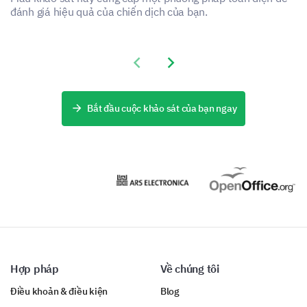
Dissatisfied
đánh giá hiệu quả của chiến dịch của bạn.
Neutral
Satisfied
Previous slide
Next slide
Very Satisfied
Bắt đầu cuộc khảo sát của bạn ngay
Are you interested in receiving our newsletter
to stay updated on our activities and impact?
Yes
No
Hợp pháp
Về chúng tôi
Điều khoản & điều kiện
Blog