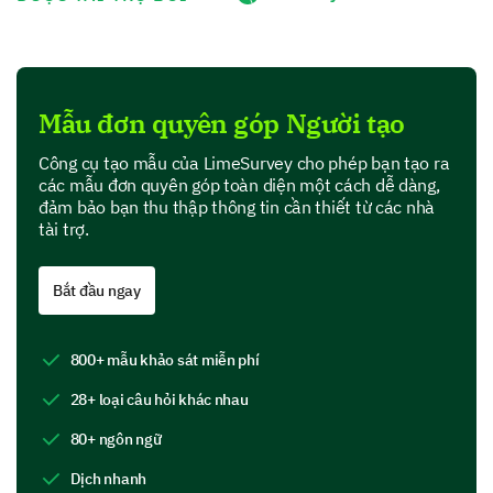
Education Programs
Healthcare Initiatives
Community Development
Mẫu đơn quyên góp Người tạo
Environmental Projects
Công cụ tạo mẫu của LimeSurvey cho phép bạn tạo ra
các mẫu đơn quyên góp toàn diện một cách dễ dàng,
Other (please specify)
đảm bảo bạn thu thập thông tin cần thiết từ các nhà
tài trợ.
Please enter your comment here:
Bắt đầu ngay
800+ mẫu khảo sát miễn phí
28+ loại câu hỏi khác nhau
Tell Us About Yourself
80+ ngôn ngữ
Understanding more about our donors helps us to
Dịch nhanh
strengthen our community and keep you informed