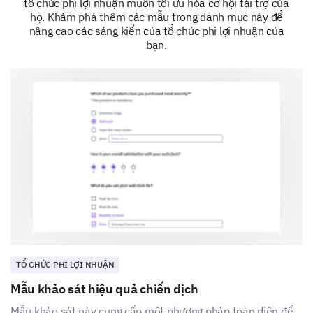
tổ chức phi lợi nhuận muốn tối ưu hóa cơ hội tài trợ của
What motivates you to donate to our cause?
họ. Khám phá thêm các mẫu trong danh mục này để
nâng cao các sáng kiến của tổ chức phi lợi nhuận của
bạn.
Let’s Make Your Donation Experience
Better!
Your feedback is crucial in helping us improve. Please
share your thoughts on how we can make your
donation experience even better.
Could you rate your overall experience with our
donation process?
1
2
3
4
5
TỔ CHỨC PHI LỢI NHUẬN
Mẫu khảo sát hiệu quả chiến dịch
Very Dissatisfied
Mẫu khảo sát này cung cấp một phương pháp toàn diện để